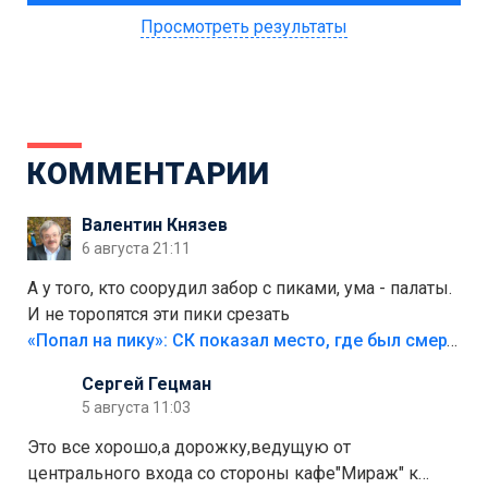
Просмотреть результаты
КОММЕНТАРИИ
Валентин Князев
6 августа 21:11
А у того, кто соорудил забор с пиками, ума - палаты.
И не торопятся эти пики срезать
«Попал на пику»: СК показал место, где был смертельно травмирован ребенок в Тольятти
Сергей Гецман
5 августа 11:03
Это все хорошо,а дорожку,ведущую от
центрального входа со стороны кафе"Мираж" к