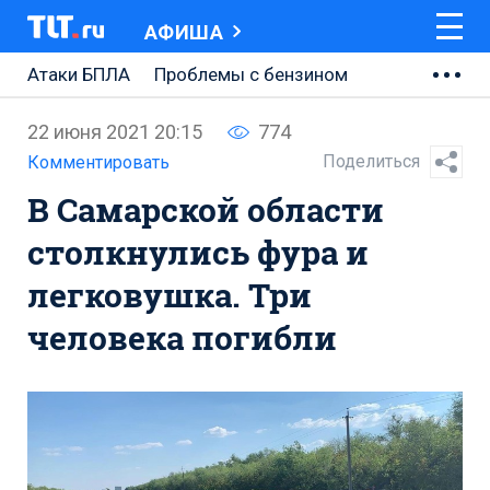
АФИША
Атаки БПЛА
Проблемы с бензином
АВТОВАЗ
22 июня 2021 20:15
774
Ремонт Центральной площади
Поделиться
Комментировать
В Самарской области
Ремонт Обводного шоссе
столкнулись фура и
Набережная Тольятти
легковушка. Три
Неделя Тольятти
человека погибли