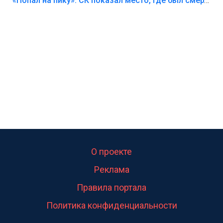
Лезть через такой забор,верх безумия,есть же
«Попал на пику»: СК показал место, где был смертельно травмирован ребенок в Тольятти
калитка,ворота! Жалко ребёнка,но он сам выбрал
свою судьбу.
О проекте
Реклама
Правила портала
Политика конфиденциальности