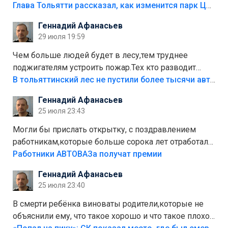
аттракционам слабо доделать?А то бордюры
Глава Тольятти рассказал, как изменится парк Центрального района
положили,а плитки не хватило,т.к.осенью и зимой
Геннадий Афанасьев
лежала в парке и испортилась.Да еще,видимо,часть
29 июля 19:59
украли.
Чем больше людей будет в лесу,тем труднее
поджигателям устроить пожар.Тех кто разводит
костры,тех надо безбожно штрафовать.Камер полно
В тольяттинский лес не пустили более тысячи автомобилей
стоит,почему водители всё равно едут в лес?
Геннадий Афанасьев
Штрафы мизерные.
25 июля 23:43
Могли бы прислать открытку, с поздравлением
работникам,которые больше сорока лет отработали
на предприятии.
Работники АВТОВАЗа получат премии
Геннадий Афанасьев
25 июля 23:40
В смерти ребёнка виноваты родители,которые не
объяснили ему, что такое хорошо и что такое плохо!