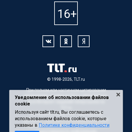
© 1998-2026, TLT.ru
При полном или частичном цитировании
материалов, ссылка на TLT.ru обязательна.
Уведомление об использовании файлов
Для Интернет-изданий гиперссылка на
cookie
TLT.ru
Используя сайт tlt.ru, Вы соглашаетесь с
Материалы с пометкой "Партнерский
использованием файлов cookie, которые
материал" публикуются на правах рекламы.
указаны в
Политике конфиденциальности
Редакция сайта не несет ответственности
за достоверность информации,