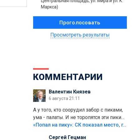
Центральная площадь, ул. Мира и ул. К.
Маркса)
Просмотреть результаты
КОММЕНТАРИИ
Валентин Князев
6 августа 21:11
А у того, кто соорудил забор с пиками,
ума - палаты. И не торопятся эти пики
срезать
«Попал на пику»: СК показал место, где был смертельно травмирован ребенок в Тольятти
Сергей Гецман