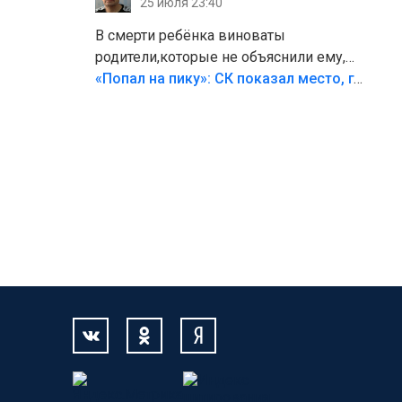
25 июля 23:40
В смерти ребёнка виноваты
родители,которые не объяснили ему,
что такое хорошо и что такое плохо!
«Попал на пику»: СК показал место, где был смертельно травмирован ребенок в Тольятти
Лезть через такой забор,верх
безумия,есть же калитка,ворота!
Жалко ребёнка,но он сам выбрал свою
судьбу.