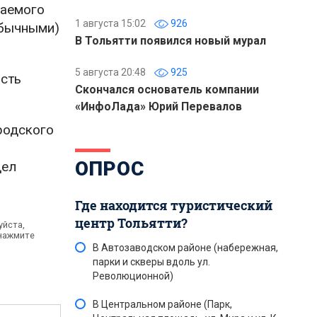
гаемого
1 августа 15:02
926
обычными)
В Тольятти появился новый мурал
5 августа 20:48
925
сть
Скончался основатель компании
«ИнфоЛада» Юрий Перевалов
родского
ОПРОС
дел
Где находится туристический
центр Тольятти?
уйста,
 нажмите
В Автозаводском районе (набережная,
парки и скверы вдоль ул.
Революционной)
В Центральном районе (Парк,