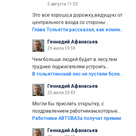
5 августа 11:03
Это все хорошо,а дорожку,ведущую от
центрального входа со стороны
кафе"Мираж" к аттракционам слабо
Глава Тольятти рассказал, как изменится парк Центрального района
доделать?А то бордюры положили,а
Геннадий Афанасьев
плитки не хватило,т.к.осенью и зимой
29 июля 19:59
лежала в парке и испортилась.Да
еще,видимо,часть украли.
Чем больше людей будет в лесу,тем
труднее поджигателям устроить
пожар.Тех кто разводит костры,тех
В тольяттинский лес не пустили более тысячи автомобилей
надо безбожно штрафовать.Камер
Геннадий Афанасьев
полно стоит,почему водители всё
25 июля 23:43
равно едут в лес? Штрафы мизерные.
Могли бы прислать открытку, с
поздравлением работникам,которые
больше сорока лет отработали на
Работники АВТОВАЗа получат премии
предприятии.
Геннадий Афанасьев