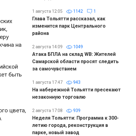
1 августа 12:05
1142
1
Глава Тольятти рассказал, как
еских
изменится парк Центрального
ик,
района
еру
жчина на
2 августа 14:09
1049
Атака БПЛА на склад WB: Жителей
Самарской области просят следить
сийской
за самочувствием
жет быть
1 августа 17:47
943
На набережной Тольятти пресекают
незаконную торговлю
го цвета,
2 августа 17:08
939
.
Неделя Тольятти: Программа к 300-
летию города, реконструкция в
парке, новый завод