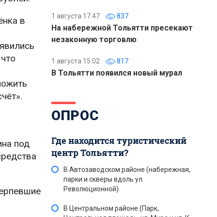
1 августа 17:47
837
ёнка в
На набережной Тольятти пресекают
незаконную торговлю
оявились
 что
1 августа 15:02
817
В Тольятти появился новый мурал
ложить
чёт».
ОПРОС
Где находится туристический
ина под
центр Тольятти?
средства
В Автозаводском районе (набережная,
парки и скверы вдоль ул.
Революционной)
терпевшие
В Центральном районе (Парк,