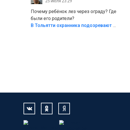
25 июля 23:29
Жалко ребёнка,но он сам выбрал свою
судьбу.
Почему ребёнок лез через ограду? Где
были его родители?
В Тольятти охранника подозревают в причинении смерти ребенку