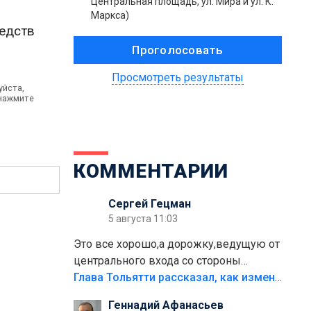
Центральная площадь, ул. Мира и ул. К.
Маркса)
редств
Просмотреть результаты
уйста,
 нажмите
КОММЕНТАРИИ
Сергей Гецман
5 августа 11:03
Это все хорошо,а дорожку,ведущую от
центрального входа со стороны
кафе"Мираж" к аттракционам слабо
Глава Тольятти рассказал, как изменится парк Центрального района
доделать?А то бордюры положили,а
Геннадий Афанасьев
плитки не хватило,т.к.осенью и зимой