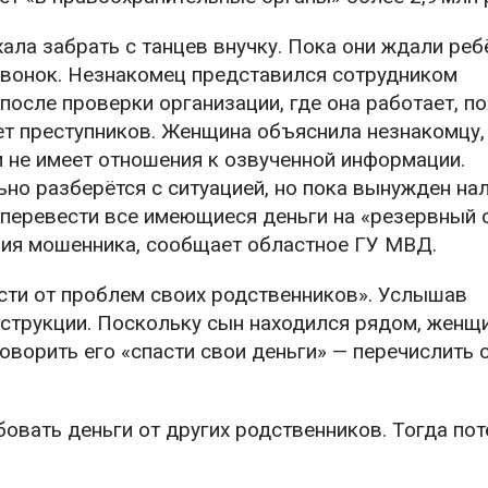
ала забрать с танцев внучку. Пока они ждали реб
звонок. Незнакомец представился сотрудником
после проверки организации, где она работает, п
ет преступников. Женщина объяснила незнакомцу,
и не имеет отношения к озвученной информации.
ьно разберётся с ситуацией, но пока вынужден на
л перевести все имеющиеся деньги на «резервный с
ия мошенника, сообщает областное ГУ МВД.
асти от проблем своих родственников». Услышав
нструкции. Поскольку сын находился рядом, женщ
ворить его «спасти свои деньги» — перечислить 
бовать деньги от других родственников. Тогда по