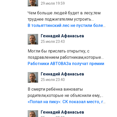
29 июля 19:59
лежала в парке и испортилась.Да
еще,видимо,часть украли.
Чем больше людей будет в лесу,тем
труднее поджигателям устроить
пожар.Тех кто разводит костры,тех
В тольяттинский лес не пустили более тысячи автомобилей
надо безбожно штрафовать.Камер
Геннадий Афанасьев
полно стоит,почему водители всё
25 июля 23:43
равно едут в лес? Штрафы мизерные.
Могли бы прислать открытку, с
поздравлением работникам,которые
больше сорока лет отработали на
Работники АВТОВАЗа получат премии
предприятии.
Геннадий Афанасьев
25 июля 23:40
В смерти ребёнка виноваты
родители,которые не объяснили ему,
что такое хорошо и что такое плохо!
«Попал на пику»: СК показал место, где был смертельно травмирован ребенок в Тольятти
Лезть через такой забор,верх
Геннадий Афанасьев
безумия,есть же калитка,ворота!