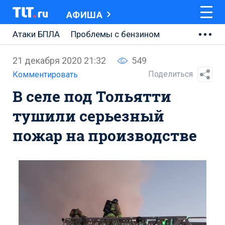
АФИША
Атаки БПЛА
Проблемы с бензином
АВТОВАЗ
21 декабря 2020 21:32
549
Ремонт Центральной площади
Поделиться
Комментировать
В селе под Тольятти
Ремонт Обводного шоссе
тушили серьезный
Набережная Тольятти
пожар на производстве
Неделя Тольятти