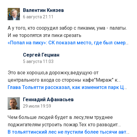
Валентин Князев
6 августа 21:11
А у того, кто соорудил забор с пиками, ума - палаты.
И не торопятся эти пики срезать
«Попал на пику»: СК показал место, где был смертельно травмирован ребенок в Тольятти
Сергей Гецман
5 августа 11:03
Это все хорошо,а дорожку,ведущую от
центрального входа со стороны кафе"Мираж" к
аттракционам слабо доделать?А то бордюры
Глава Тольятти рассказал, как изменится парк Центрального района
положили,а плитки не хватило,т.к.осенью и зимой
Геннадий Афанасьев
лежала в парке и испортилась.Да еще,видимо,часть
29 июля 19:59
украли.
Чем больше людей будет в лесу,тем труднее
поджигателям устроить пожар.Тех кто разводит
костры,тех надо безбожно штрафовать.Камер полно
В тольяттинский лес не пустили более тысячи автомобилей