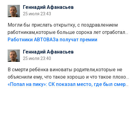
стоит,почему водители всё равно едут в лес?
Геннадий Афанасьев
Штрафы мизерные.
25 июля 23:43
Могли бы прислать открытку, с поздравлением
работникам,которые больше сорока лет отработали
на предприятии.
Работники АВТОВАЗа получат премии
Геннадий Афанасьев
25 июля 23:40
В смерти ребёнка виноваты родители,которые не
объяснили ему, что такое хорошо и что такое плохо!
Лезть через такой забор,верх безумия,есть же
«Попал на пику»: СК показал место, где был смертельно травмирован ребенок в Тольятти
калитка,ворота! Жалко ребёнка,но он сам выбрал
свою судьбу.