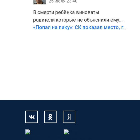
25 июля 23:40
В смерти ребёнка виноваты
родители,которые не объяснили ему,
что такое хорошо и что такое плохо!
«Попал на пику»: СК показал место, где был смертельно травмирован ребенок в Тольятти
Лезть через такой забор,верх
безумия,есть же калитка,ворота!
Жалко ребёнка,но он сам выбрал свою
судьбу.