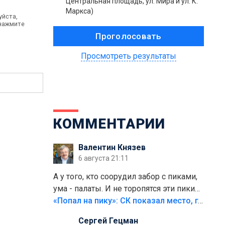
Центральная площадь, ул. Мира и ул. К.
Маркса)
уйста,
 нажмите
Просмотреть результаты
КОММЕНТАРИИ
Валентин Князев
6 августа 21:11
А у того, кто соорудил забор с пиками,
ума - палаты. И не торопятся эти пики
срезать
«Попал на пику»: СК показал место, где был смертельно травмирован ребенок в Тольятти
Сергей Гецман