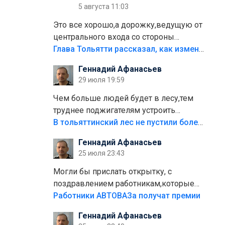
5 августа 11:03
Это все хорошо,а дорожку,ведущую от
центрального входа со стороны
кафе"Мираж" к аттракционам слабо
Глава Тольятти рассказал, как изменится парк Центрального района
доделать?А то бордюры положили,а
Геннадий Афанасьев
плитки не хватило,т.к.осенью и зимой
29 июля 19:59
лежала в парке и испортилась.Да
еще,видимо,часть украли.
Чем больше людей будет в лесу,тем
труднее поджигателям устроить
пожар.Тех кто разводит костры,тех
В тольяттинский лес не пустили более тысячи автомобилей
надо безбожно штрафовать.Камер
Геннадий Афанасьев
полно стоит,почему водители всё
25 июля 23:43
равно едут в лес? Штрафы мизерные.
Могли бы прислать открытку, с
поздравлением работникам,которые
больше сорока лет отработали на
Работники АВТОВАЗа получат премии
предприятии.
Геннадий Афанасьев