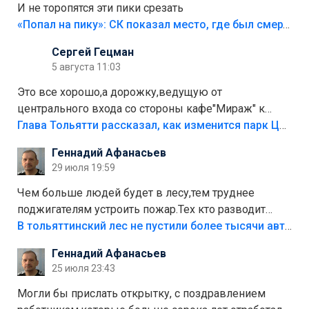
И не торопятся эти пики срезать
«Попал на пику»: СК показал место, где был смертельно травмирован ребенок в Тольятти
Сергей Гецман
5 августа 11:03
Это все хорошо,а дорожку,ведущую от
центрального входа со стороны кафе"Мираж" к
аттракционам слабо доделать?А то бордюры
Глава Тольятти рассказал, как изменится парк Центрального района
положили,а плитки не хватило,т.к.осенью и зимой
Геннадий Афанасьев
лежала в парке и испортилась.Да еще,видимо,часть
29 июля 19:59
украли.
Чем больше людей будет в лесу,тем труднее
поджигателям устроить пожар.Тех кто разводит
костры,тех надо безбожно штрафовать.Камер полно
В тольяттинский лес не пустили более тысячи автомобилей
стоит,почему водители всё равно едут в лес?
Геннадий Афанасьев
Штрафы мизерные.
25 июля 23:43
Могли бы прислать открытку, с поздравлением