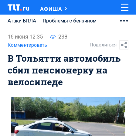
АФИША
Атаки БПЛА
Проблемы с бензином
АВТОВАЗ
16 июня 12:35
238
Ремонт Центральной площади
Поделиться
Комментировать
В Тольятти автомобиль
Ремонт Обводного шоссе
сбил пенсионерку на
Набережная Тольятти
велосипеде
Неделя Тольятти