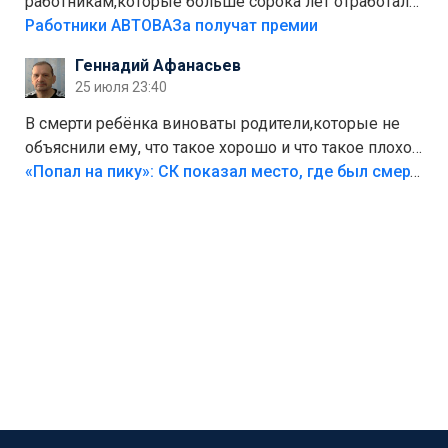
работникам,которые больше сорока лет отработали
на предприятии.
Работники АВТОВАЗа получат премии
Геннадий Афанасьев
25 июля 23:40
В смерти ребёнка виноваты родители,которые не
объяснили ему, что такое хорошо и что такое плохо!
Лезть через такой забор,верх безумия,есть же
«Попал на пику»: СК показал место, где был смертельно травмирован ребенок в Тольятти
калитка,ворота! Жалко ребёнка,но он сам выбрал
свою судьбу.