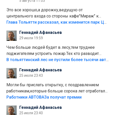
5 августа 11:03
Это все хорошо,а дорожку,ведущую от
центрального входа со стороны кафе"Мираж" к
аттракционам слабо доделать?А то бордюры
Глава Тольятти рассказал, как изменится парк Центрального района
положили,а плитки не хватило,т.к.осенью и зимой
Геннадий Афанасьев
лежала в парке и испортилась.Да еще,видимо,часть
29 июля 19:59
украли.
Чем больше людей будет в лесу,тем труднее
поджигателям устроить пожар.Тех кто разводит
костры,тех надо безбожно штрафовать.Камер полно
В тольяттинский лес не пустили более тысячи автомобилей
стоит,почему водители всё равно едут в лес?
Геннадий Афанасьев
Штрафы мизерные.
25 июля 23:43
Могли бы прислать открытку, с поздравлением
работникам,которые больше сорока лет отработали
на предприятии.
Работники АВТОВАЗа получат премии
Геннадий Афанасьев
25 июля 23:40