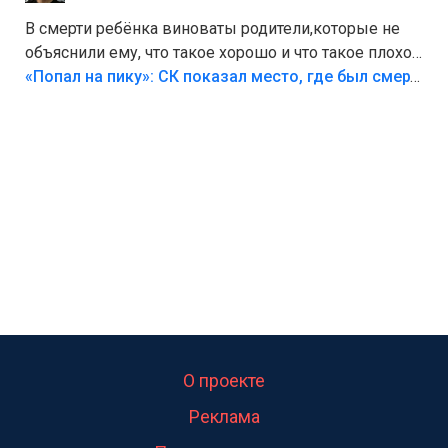
В смерти ребёнка виноваты родители,которые не
объяснили ему, что такое хорошо и что такое плохо!
Лезть через такой забор,верх безумия,есть же
«Попал на пику»: СК показал место, где был смертельно травмирован ребенок в Тольятти
калитка,ворота! Жалко ребёнка,но он сам выбрал
свою судьбу.
О проекте
Реклама