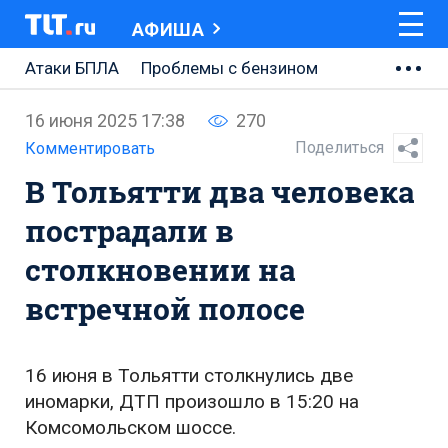
АФИША
Атаки БПЛА
Проблемы с бензином
АВТОВАЗ
16 июня 2025 17:38
270
Ремонт Центральной площади
Поделиться
Комментировать
В Тольятти два человека
Ремонт Обводного шоссе
пострадали в
Набережная Тольятти
столкновении на
Неделя Тольятти
встречной полосе
16 июня в Тольятти столкнулись две
иномарки, ДТП произошло в 15:20 на
Комсомольском шоссе.