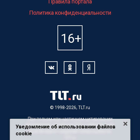
Правила портала
Политика конфиденциальности
© 1998-2026, TLT.ru
При полном или частичном цитировании
материалов, ссылка на TLT.ru обязательна.
Уведомление об использовании файлов
Для Интернет-изданий гиперссылка на
cookie
TLT.ru