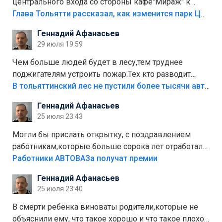
центрального входа со стороны кафе"Мираж" к
аттракционам слабо доделать?А то бордюры
Глава Тольятти рассказал, как изменится парк Центрального района
положили,а плитки не хватило,т.к.осенью и зимой
Геннадий Афанасьев
лежала в парке и испортилась.Да еще,видимо,часть
29 июля 19:59
украли.
Чем больше людей будет в лесу,тем труднее
поджигателям устроить пожар.Тех кто разводит
костры,тех надо безбожно штрафовать.Камер полно
В тольяттинский лес не пустили более тысячи автомобилей
стоит,почему водители всё равно едут в лес?
Геннадий Афанасьев
Штрафы мизерные.
25 июля 23:43
Могли бы прислать открытку, с поздравлением
работникам,которые больше сорока лет отработали
на предприятии.
Работники АВТОВАЗа получат премии
Геннадий Афанасьев
25 июля 23:40
В смерти ребёнка виноваты родители,которые не
объяснили ему, что такое хорошо и что такое плохо!