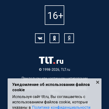
© 1998-2026, TLT.ru
При полном или частичном цитировании
материалов, ссылка на TLT.ru обязательна.
Уведомление об использовании файлов
Для Интернет-изданий гиперссылка на
cookie
TLT.ru
Используя сайт tlt.ru, Вы соглашаетесь с
Материалы с пометкой "Партнерский
использованием файлов cookie, которые
материал" публикуются на правах рекламы.
указаны в
Политике конфиденциальности
Редакция сайта не несет ответственности