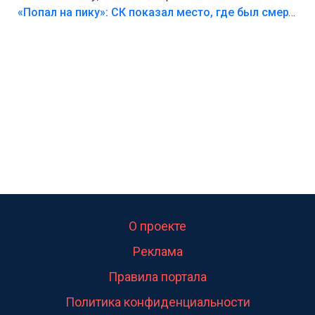
Лезть через такой забор,верх безумия,есть же
«Попал на пику»: СК показал место, где был смертельно травмирован ребенок в Тольятти
калитка,ворота! Жалко ребёнка,но он сам выбрал
свою судьбу.
О проекте
Реклама
Правила портала
Политика конфиденциальности