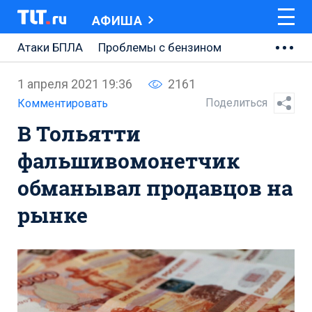
АФИША
Атаки БПЛА
Проблемы с бензином
АВТОВАЗ
1 апреля 2021 19:36
2161
Ремонт Центральной площади
Поделиться
Комментировать
В Тольятти
Ремонт Обводного шоссе
фальшивомонетчик
Набережная Тольятти
обманывал продавцов на
Неделя Тольятти
рынке