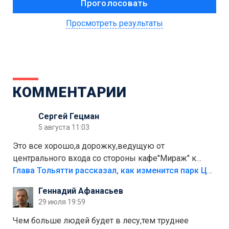
Просмотреть результаты
КОММЕНТАРИИ
Сергей Гецман
5 августа 11:03
Это все хорошо,а дорожку,ведущую от
центрального входа со стороны кафе"Мираж" к
аттракционам слабо доделать?А то бордюры
Глава Тольятти рассказал, как изменится парк Центрального района
положили,а плитки не хватило,т.к.осенью и зимой
Геннадий Афанасьев
лежала в парке и испортилась.Да еще,видимо,часть
29 июля 19:59
украли.
Чем больше людей будет в лесу,тем труднее