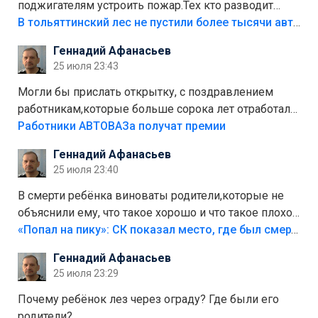
поджигателям устроить пожар.Тех кто разводит
костры,тех надо безбожно штрафовать.Камер полно
В тольяттинский лес не пустили более тысячи автомобилей
стоит,почему водители всё равно едут в лес?
Геннадий Афанасьев
Штрафы мизерные.
25 июля 23:43
Могли бы прислать открытку, с поздравлением
работникам,которые больше сорока лет отработали
на предприятии.
Работники АВТОВАЗа получат премии
Геннадий Афанасьев
25 июля 23:40
В смерти ребёнка виноваты родители,которые не
объяснили ему, что такое хорошо и что такое плохо!
Лезть через такой забор,верх безумия,есть же
«Попал на пику»: СК показал место, где был смертельно травмирован ребенок в Тольятти
калитка,ворота! Жалко ребёнка,но он сам выбрал
Геннадий Афанасьев
свою судьбу.
25 июля 23:29
Почему ребёнок лез через ограду? Где были его
родители?