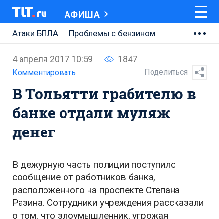
АФИША
Атаки БПЛА
Проблемы с бензином
АВТОВАЗ
4 апреля 2017 10:59
1847
Ремонт Центральной площади
Поделиться
Комментировать
В Тольятти грабителю в
Ремонт Обводного шоссе
банке отдали муляж
Набережная Тольятти
денег
Неделя Тольятти
В дежурную часть полиции поступило
сообщение от работников банка,
расположенного на проспекте Степана
Разина. Сотрудники учреждения рассказали
о том, что злоумышленник, угрожая