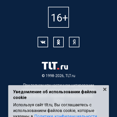
© 1998-2026, TLT.ru
При полном или частичном цитировании
материалов, ссылка на TLT.ru обязательна.
Уведомление об использовании файлов
Для Интернет-изданий гиперссылка на
cookie
TLT.ru
Используя сайт tlt.ru, Вы соглашаетесь с
Материалы с пометкой "Партнерский
использованием файлов cookie, которые
материал" публикуются на правах рекламы.
указаны в
Политике конфиденциальности
Редакция сайта не несет ответственности