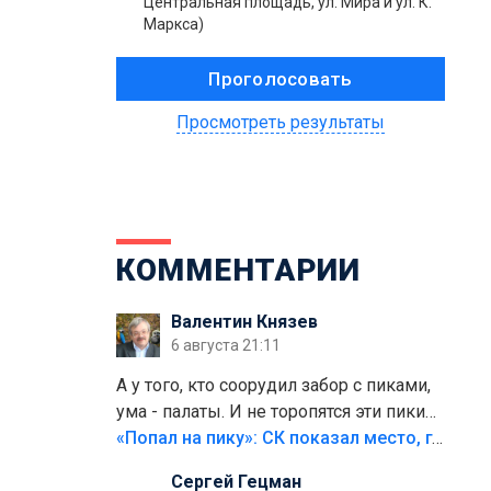
Центральная площадь, ул. Мира и ул. К.
Маркса)
Просмотреть результаты
КОММЕНТАРИИ
Валентин Князев
6 августа 21:11
А у того, кто соорудил забор с пиками,
ума - палаты. И не торопятся эти пики
срезать
«Попал на пику»: СК показал место, где был смертельно травмирован ребенок в Тольятти
Сергей Гецман