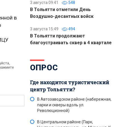
3 августа 09:41
548
В Тольятти отметили День
Воздушно-десантных войск
енной в
о
3 августа 15:49
494
В Тольятти продолжают
МЦУ
благоустраивать сквер в 4 квартале
уйста,
ОПРОС
 нажмите
Где находится туристический
центр Тольятти?
В Автозаводском районе (набережная,
парки и скверы вдоль ул.
Революционной)
В Центральном районе (Парк,