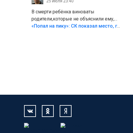
25 июля 23:40
В смерти ребёнка виноваты
родители,которые не объяснили ему,
что такое хорошо и что такое плохо!
«Попал на пику»: СК показал место, где был смертельно травмирован ребенок в Тольятти
Лезть через такой забор,верх
безумия,есть же калитка,ворота!
Жалко ребёнка,но он сам выбрал свою
судьбу.