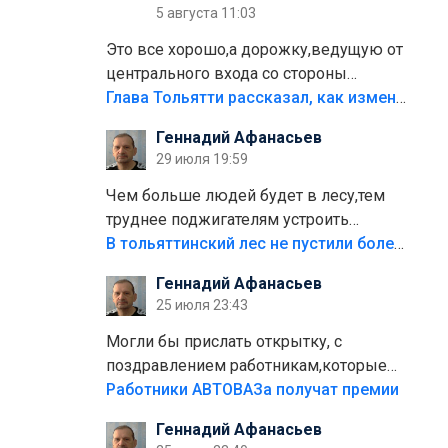
5 августа 11:03
Это все хорошо,а дорожку,ведущую от
центрального входа со стороны
кафе"Мираж" к аттракционам слабо
Глава Тольятти рассказал, как изменится парк Центрального района
доделать?А то бордюры положили,а
Геннадий Афанасьев
плитки не хватило,т.к.осенью и зимой
29 июля 19:59
лежала в парке и испортилась.Да
еще,видимо,часть украли.
Чем больше людей будет в лесу,тем
труднее поджигателям устроить
пожар.Тех кто разводит костры,тех
В тольяттинский лес не пустили более тысячи автомобилей
надо безбожно штрафовать.Камер
Геннадий Афанасьев
полно стоит,почему водители всё
25 июля 23:43
равно едут в лес? Штрафы мизерные.
Могли бы прислать открытку, с
поздравлением работникам,которые
больше сорока лет отработали на
Работники АВТОВАЗа получат премии
предприятии.
Геннадий Афанасьев