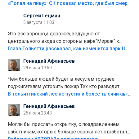
«Попал на пику»: СК показал место, где был смертельно травмирован ребенок в Тольятти
Сергей Гецман
5 августа 11:03
Это все хорошо,а дорожку,ведущую от
центрального входа со стороны кафе"Мираж" к
аттракционам слабо доделать?А то бордюры
Глава Тольятти рассказал, как изменится парк Центрального района
положили,а плитки не хватило,т.к.осенью и зимой
Геннадий Афанасьев
лежала в парке и испортилась.Да еще,видимо,часть
29 июля 19:59
украли.
Чем больше людей будет в лесу,тем труднее
поджигателям устроить пожар.Тех кто разводит
костры,тех надо безбожно штрафовать.Камер полно
В тольяттинский лес не пустили более тысячи автомобилей
стоит,почему водители всё равно едут в лес?
Геннадий Афанасьев
Штрафы мизерные.
25 июля 23:43
Могли бы прислать открытку, с поздравлением
работникам,которые больше сорока лет отработали