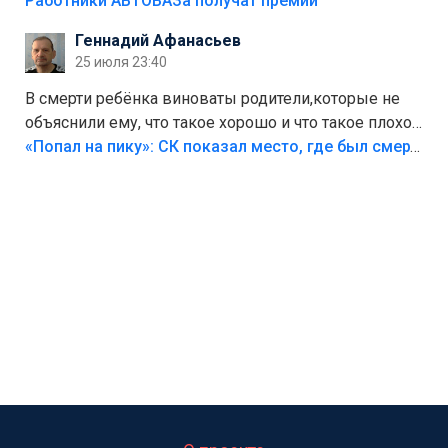
на предприятии.
Работники АВТОВАЗа получат премии
Геннадий Афанасьев
25 июля 23:40
В смерти ребёнка виноваты родители,которые не
объяснили ему, что такое хорошо и что такое плохо!
Лезть через такой забор,верх безумия,есть же
«Попал на пику»: СК показал место, где был смертельно травмирован ребенок в Тольятти
калитка,ворота! Жалко ребёнка,но он сам выбрал
свою судьбу.