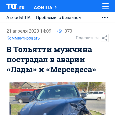
АФИША
Атаки БПЛА
Проблемы с бензином
АВТОВАЗ
21 апреля 2023 14:09
370
Ремонт Центральной площади
Поделиться
Комментировать
В Тольятти мужчина
Ремонт Обводного шоссе
пострадал в аварии
Набережная Тольятти
«Лады» и «Мерседеса»
Неделя Тольятти