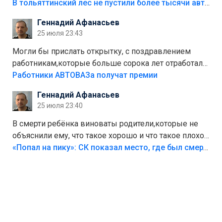
костры,тех надо безбожно штрафовать.Камер полно
В тольяттинский лес не пустили более тысячи автомобилей
стоит,почему водители всё равно едут в лес?
Геннадий Афанасьев
Штрафы мизерные.
25 июля 23:43
Могли бы прислать открытку, с поздравлением
работникам,которые больше сорока лет отработали
на предприятии.
Работники АВТОВАЗа получат премии
Геннадий Афанасьев
25 июля 23:40
В смерти ребёнка виноваты родители,которые не
объяснили ему, что такое хорошо и что такое плохо!
Лезть через такой забор,верх безумия,есть же
«Попал на пику»: СК показал место, где был смертельно травмирован ребенок в Тольятти
калитка,ворота! Жалко ребёнка,но он сам выбрал
свою судьбу.