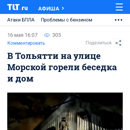
АФИША
Атаки БПЛА
Проблемы с бензином
АВТОВАЗ
16 мая 16:07
305
Ремонт Центральной площади
Поделиться
Комментировать
В Тольятти на улице
Ремонт Обводного шоссе
Морской горели беседка
Набережная Тольятти
и дом
Неделя Тольятти