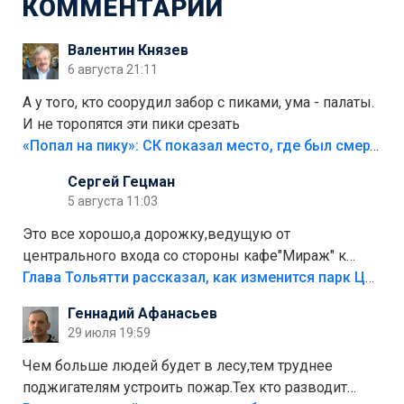
КОММЕНТАРИИ
Валентин Князев
6 августа 21:11
А у того, кто соорудил забор с пиками, ума - палаты.
И не торопятся эти пики срезать
«Попал на пику»: СК показал место, где был смертельно травмирован ребенок в Тольятти
Сергей Гецман
5 августа 11:03
Это все хорошо,а дорожку,ведущую от
центрального входа со стороны кафе"Мираж" к
аттракционам слабо доделать?А то бордюры
Глава Тольятти рассказал, как изменится парк Центрального района
положили,а плитки не хватило,т.к.осенью и зимой
Геннадий Афанасьев
лежала в парке и испортилась.Да еще,видимо,часть
29 июля 19:59
украли.
Чем больше людей будет в лесу,тем труднее
поджигателям устроить пожар.Тех кто разводит