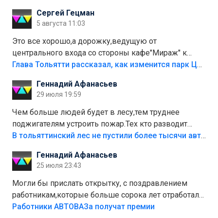
Сергей Гецман
5 августа 11:03
Это все хорошо,а дорожку,ведущую от
центрального входа со стороны кафе"Мираж" к
аттракционам слабо доделать?А то бордюры
Глава Тольятти рассказал, как изменится парк Центрального района
положили,а плитки не хватило,т.к.осенью и зимой
Геннадий Афанасьев
лежала в парке и испортилась.Да еще,видимо,часть
29 июля 19:59
украли.
Чем больше людей будет в лесу,тем труднее
поджигателям устроить пожар.Тех кто разводит
костры,тех надо безбожно штрафовать.Камер полно
В тольяттинский лес не пустили более тысячи автомобилей
стоит,почему водители всё равно едут в лес?
Геннадий Афанасьев
Штрафы мизерные.
25 июля 23:43
Могли бы прислать открытку, с поздравлением
работникам,которые больше сорока лет отработали
на предприятии.
Работники АВТОВАЗа получат премии