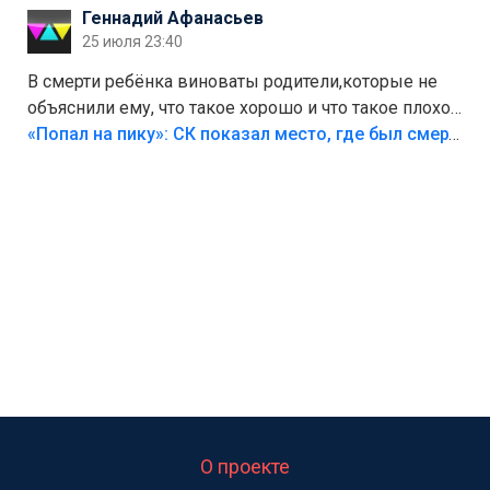
Геннадий Афанасьев
25 июля 23:40
В смерти ребёнка виноваты родители,которые не
объяснили ему, что такое хорошо и что такое плохо!
Лезть через такой забор,верх безумия,есть же
«Попал на пику»: СК показал место, где был смертельно травмирован ребенок в Тольятти
калитка,ворота! Жалко ребёнка,но он сам выбрал
свою судьбу.
О проекте