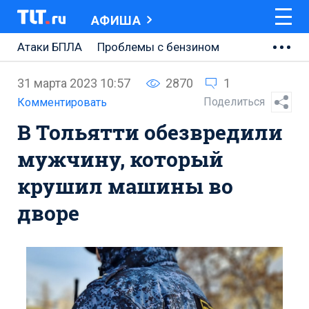
АФИША
Атаки БПЛА
Проблемы с бензином
АВТОВАЗ
31 марта 2023 10:57
2870
1
Ремонт Центральной площади
Поделиться
Комментировать
В Тольятти обезвредили
Ремонт Обводного шоссе
мужчину, который
Набережная Тольятти
крушил машины во
Неделя Тольятти
дворе