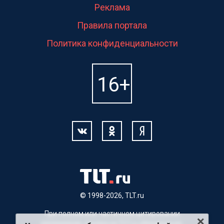
Реклама
Правила портала
Политика конфиденциальности
© 1998-2026, TLT.ru
При полном или частичном цитировании
материалов, ссылка на TLT.ru обязательна.