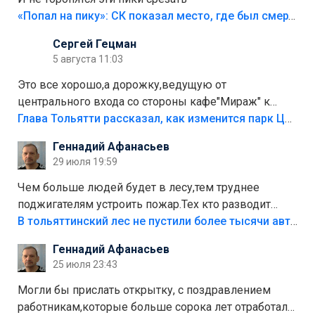
«Попал на пику»: СК показал место, где был смертельно травмирован ребенок в Тольятти
Сергей Гецман
5 августа 11:03
Это все хорошо,а дорожку,ведущую от
центрального входа со стороны кафе"Мираж" к
аттракционам слабо доделать?А то бордюры
Глава Тольятти рассказал, как изменится парк Центрального района
положили,а плитки не хватило,т.к.осенью и зимой
Геннадий Афанасьев
лежала в парке и испортилась.Да еще,видимо,часть
29 июля 19:59
украли.
Чем больше людей будет в лесу,тем труднее
поджигателям устроить пожар.Тех кто разводит
костры,тех надо безбожно штрафовать.Камер полно
В тольяттинский лес не пустили более тысячи автомобилей
стоит,почему водители всё равно едут в лес?
Геннадий Афанасьев
Штрафы мизерные.
25 июля 23:43
Могли бы прислать открытку, с поздравлением
работникам,которые больше сорока лет отработали