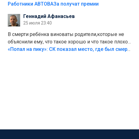
на предприятии.
Работники АВТОВАЗа получат премии
Геннадий Афанасьев
25 июля 23:40
В смерти ребёнка виноваты родители,которые не
объяснили ему, что такое хорошо и что такое плохо!
Лезть через такой забор,верх безумия,есть же
«Попал на пику»: СК показал место, где был смертельно травмирован ребенок в Тольятти
калитка,ворота! Жалко ребёнка,но он сам выбрал
свою судьбу.