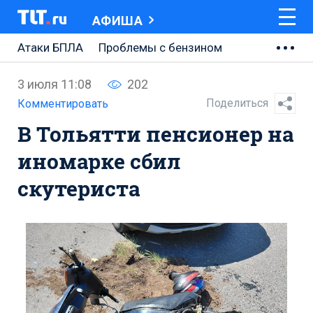
АФИША
Атаки БПЛА
Проблемы с бензином
АВТОВАЗ
3 июля 11:08
202
Ремонт Центральной площади
Поделиться
Комментировать
В Тольятти пенсионер на
Ремонт Обводного шоссе
иномарке сбил
Набережная Тольятти
скутериста
Неделя Тольятти