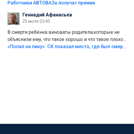
на предприятии.
Работники АВТОВАЗа получат премии
Геннадий Афанасьев
25 июля 23:40
В смерти ребёнка виноваты родители,которые не
объяснили ему, что такое хорошо и что такое плохо!
Лезть через такой забор,верх безумия,есть же
«Попал на пику»: СК показал место, где был смертельно травмирован ребенок в Тольятти
калитка,ворота! Жалко ребёнка,но он сам выбрал
свою судьбу.