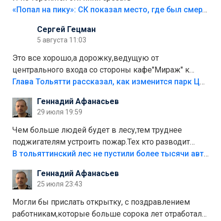
«Попал на пику»: СК показал место, где был смертельно травмирован ребенок в Тольятти
Сергей Гецман
5 августа 11:03
Это все хорошо,а дорожку,ведущую от
центрального входа со стороны кафе"Мираж" к
аттракционам слабо доделать?А то бордюры
Глава Тольятти рассказал, как изменится парк Центрального района
положили,а плитки не хватило,т.к.осенью и зимой
Геннадий Афанасьев
лежала в парке и испортилась.Да еще,видимо,часть
29 июля 19:59
украли.
Чем больше людей будет в лесу,тем труднее
поджигателям устроить пожар.Тех кто разводит
костры,тех надо безбожно штрафовать.Камер полно
В тольяттинский лес не пустили более тысячи автомобилей
стоит,почему водители всё равно едут в лес?
Геннадий Афанасьев
Штрафы мизерные.
25 июля 23:43
Могли бы прислать открытку, с поздравлением
работникам,которые больше сорока лет отработали