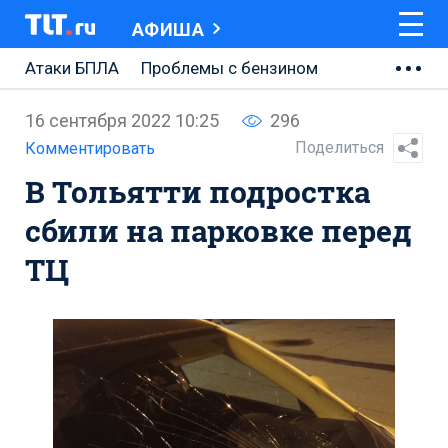
АФИША
Атаки БПЛА
Проблемы с бензином
АВТОВАЗ
16 сентября 2022 10:25
296
Ремонт Центральной площади
Поделиться
Комментировать
В Тольятти подростка
Ремонт Обводного шоссе
сбили на парковке перед
Набережная Тольятти
ТЦ
Неделя Тольятти