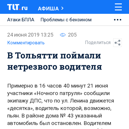
АФИША
Атаки БПЛА
Проблемы с бензином
АВТОВАЗ
24 июня 2019 13:25
205
Ремонт Центральной площади
Поделиться
Комментировать
В Тольятти поймали
Ремонт Обводного шоссе
нетрезвого водителя
Набережная Тольятти
Неделя Тольятти
Примерно в 16 часов 40 минут 21 июня
участники «Ночного патруля» сообщили
экипажу ДПС, что по ул. Ленина движется
«десятка», водитель которой, возможно,
пьян. В районе дома № 43 указанный
автомобиль был остановлен. Водителем