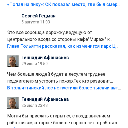
«Попал на пику»: СК показал место, где был смертельно травмирован ребенок в Тольятти
Сергей Гецман
5 августа 11:03
Это все хорошо,а дорожку,ведущую от
центрального входа со стороны кафе"Мираж" к
аттракционам слабо доделать?А то бордюры
Глава Тольятти рассказал, как изменится парк Центрального района
положили,а плитки не хватило,т.к.осенью и зимой
Геннадий Афанасьев
лежала в парке и испортилась.Да еще,видимо,часть
29 июля 19:59
украли.
Чем больше людей будет в лесу,тем труднее
поджигателям устроить пожар.Тех кто разводит
костры,тех надо безбожно штрафовать.Камер полно
В тольяттинский лес не пустили более тысячи автомобилей
стоит,почему водители всё равно едут в лес?
Геннадий Афанасьев
Штрафы мизерные.
25 июля 23:43
Могли бы прислать открытку, с поздравлением
работникам,которые больше сорока лет отработали