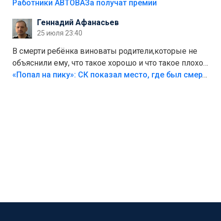
на предприятии.
Работники АВТОВАЗа получат премии
Геннадий Афанасьев
25 июля 23:40
В смерти ребёнка виноваты родители,которые не
объяснили ему, что такое хорошо и что такое плохо!
Лезть через такой забор,верх безумия,есть же
«Попал на пику»: СК показал место, где был смертельно травмирован ребенок в Тольятти
калитка,ворота! Жалко ребёнка,но он сам выбрал
свою судьбу.