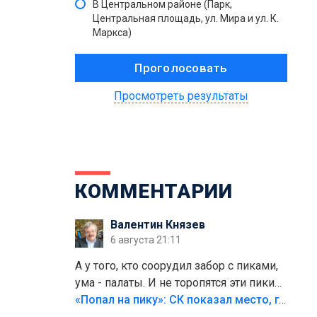
В Центральном районе (Парк,
Центральная площадь, ул. Мира и ул. К.
Маркса)
Просмотреть результаты
КОММЕНТАРИИ
Валентин Князев
6 августа 21:11
А у того, кто соорудил забор с пиками,
ума - палаты. И не торопятся эти пики
срезать
«Попал на пику»: СК показал место, где был смертельно травмирован ребенок в Тольятти