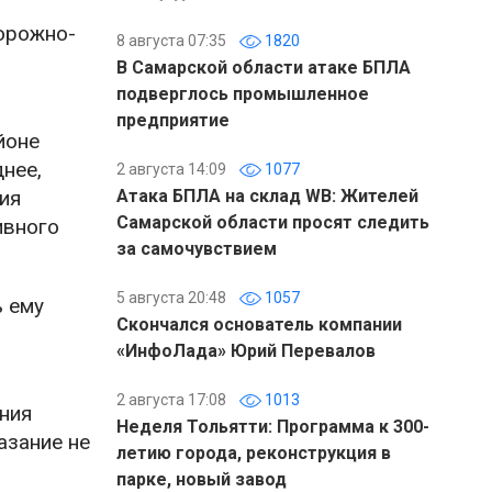
орожно-
8 августа 07:35
1820
В Самарской области атаке БПЛА
подверглось промышленное
предприятие
йоне
нее,
2 августа 14:09
1077
ия
Атака БПЛА на склад WB: Жителей
Самарской области просят следить
ивного
за самочувствием
5 августа 20:48
1057
ь ему
Скончался основатель компании
«ИнфоЛада» Юрий Перевалов
2 августа 17:08
1013
ния
Неделя Тольятти: Программа к 300-
азание не
летию города, реконструкция в
парке, новый завод