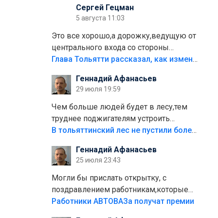
Сергей Гецман
5 августа 11:03
Это все хорошо,а дорожку,ведущую от
центрального входа со стороны
кафе"Мираж" к аттракционам слабо
Глава Тольятти рассказал, как изменится парк Центрального района
доделать?А то бордюры положили,а
Геннадий Афанасьев
плитки не хватило,т.к.осенью и зимой
29 июля 19:59
лежала в парке и испортилась.Да
еще,видимо,часть украли.
Чем больше людей будет в лесу,тем
труднее поджигателям устроить
пожар.Тех кто разводит костры,тех
В тольяттинский лес не пустили более тысячи автомобилей
надо безбожно штрафовать.Камер
Геннадий Афанасьев
полно стоит,почему водители всё
25 июля 23:43
равно едут в лес? Штрафы мизерные.
Могли бы прислать открытку, с
поздравлением работникам,которые
больше сорока лет отработали на
Работники АВТОВАЗа получат премии
предприятии.