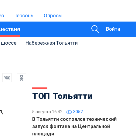
ео
Персоны
Опросы
шествия
Войти
 шоссе
Набережная Тольятти
ТОП Тольятти
я,
5 августа 16:42
3052
В Тольятти состоялся технический
запуск фонтана на Центральной
площади