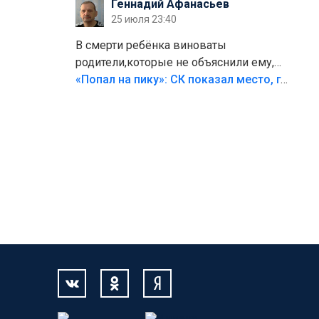
Геннадий Афанасьев
25 июля 23:40
В смерти ребёнка виноваты
родители,которые не объяснили ему,
что такое хорошо и что такое плохо!
«Попал на пику»: СК показал место, где был смертельно травмирован ребенок в Тольятти
Лезть через такой забор,верх
безумия,есть же калитка,ворота!
Жалко ребёнка,но он сам выбрал свою
судьбу.