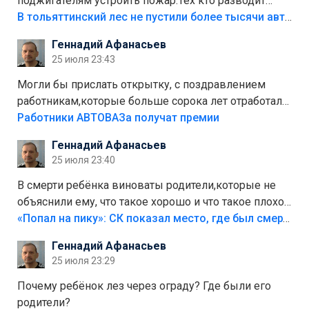
поджигателям устроить пожар.Тех кто разводит
костры,тех надо безбожно штрафовать.Камер полно
В тольяттинский лес не пустили более тысячи автомобилей
стоит,почему водители всё равно едут в лес?
Геннадий Афанасьев
Штрафы мизерные.
25 июля 23:43
Могли бы прислать открытку, с поздравлением
работникам,которые больше сорока лет отработали
на предприятии.
Работники АВТОВАЗа получат премии
Геннадий Афанасьев
25 июля 23:40
В смерти ребёнка виноваты родители,которые не
объяснили ему, что такое хорошо и что такое плохо!
Лезть через такой забор,верх безумия,есть же
«Попал на пику»: СК показал место, где был смертельно травмирован ребенок в Тольятти
калитка,ворота! Жалко ребёнка,но он сам выбрал
Геннадий Афанасьев
свою судьбу.
25 июля 23:29
Почему ребёнок лез через ограду? Где были его
родители?