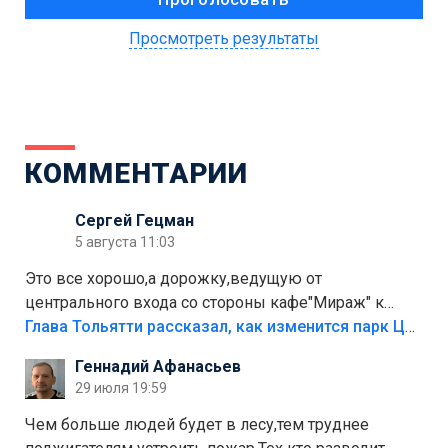
Просмотреть результаты
КОММЕНТАРИИ
Сергей Гецман
5 августа 11:03
Это все хорошо,а дорожку,ведущую от
центрального входа со стороны кафе"Мираж" к
аттракционам слабо доделать?А то бордюры
Глава Тольятти рассказал, как изменится парк Центрального района
положили,а плитки не хватило,т.к.осенью и зимой
Геннадий Афанасьев
лежала в парке и испортилась.Да еще,видимо,часть
29 июля 19:59
украли.
Чем больше людей будет в лесу,тем труднее