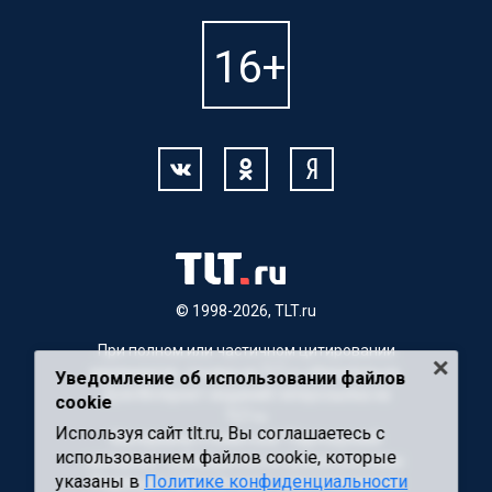
© 1998-2026, TLT.ru
При полном или частичном цитировании
материалов, ссылка на TLT.ru обязательна.
Уведомление об использовании файлов
Для Интернет-изданий гиперссылка на
cookie
TLT.ru
Используя сайт tlt.ru, Вы соглашаетесь с
Материалы с пометкой "Партнерский
использованием файлов cookie, которые
материал" публикуются на правах рекламы.
указаны в
Политике конфиденциальности
Редакция сайта не несет ответственности