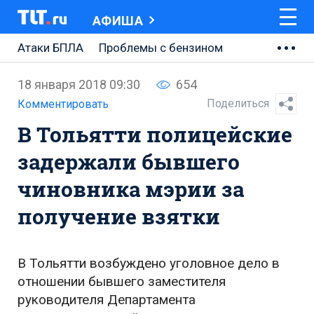
АФИША
Атаки БПЛА
Проблемы с бензином
АВТОВАЗ
18 января 2018 09:30
654
Ремонт Центральной площади
Поделиться
Комментировать
В Тольятти полицейские
Ремонт Обводного шоссе
задержали бывшего
Набережная Тольятти
чиновника мэрии за
Неделя Тольятти
получение взятки
В Тольятти возбуждено уголовное дело в
отношении бывшего заместителя
руководителя Департамента