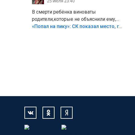
25 июля 23:40
В смерти ребёнка виноваты
родители,которые не объяснили ему,
что такое хорошо и что такое плохо!
«Попал на пику»: СК показал место, где был смертельно травмирован ребенок в Тольятти
Лезть через такой забор,верх
безумия,есть же калитка,ворота!
Жалко ребёнка,но он сам выбрал свою
судьбу.