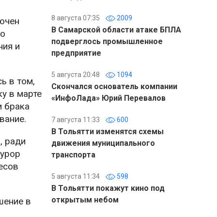
8 августа 07:35
2009
лючен
В Самарской области атаке БПЛА
но
подверглось промышленное
ния и
предприятие
5 августа 20:48
1094
ь в том,
Скончался основатель компании
у в марте
«ИнфоЛада» Юрий Перевалов
и брака
вание.
7 августа 11:33
600
В Тольятти изменятся схемы
, ради
движения муниципального
курор
транспорта
ресов
5 августа 11:34
598
В Тольятти покажут кино под
открытым небом
шение в