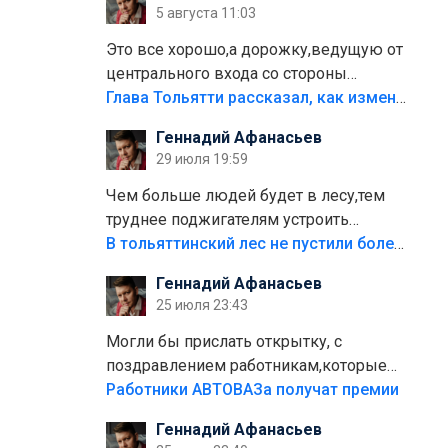
5 августа 11:03
Это все хорошо,а дорожку,ведущую от
центрального входа со стороны
кафе"Мираж" к аттракционам слабо
Глава Тольятти рассказал, как изменится парк Центрального района
доделать?А то бордюры положили,а
Геннадий Афанасьев
плитки не хватило,т.к.осенью и зимой
29 июля 19:59
лежала в парке и испортилась.Да
еще,видимо,часть украли.
Чем больше людей будет в лесу,тем
труднее поджигателям устроить
пожар.Тех кто разводит костры,тех
В тольяттинский лес не пустили более тысячи автомобилей
надо безбожно штрафовать.Камер
Геннадий Афанасьев
полно стоит,почему водители всё
25 июля 23:43
равно едут в лес? Штрафы мизерные.
Могли бы прислать открытку, с
поздравлением работникам,которые
больше сорока лет отработали на
Работники АВТОВАЗа получат премии
предприятии.
Геннадий Афанасьев