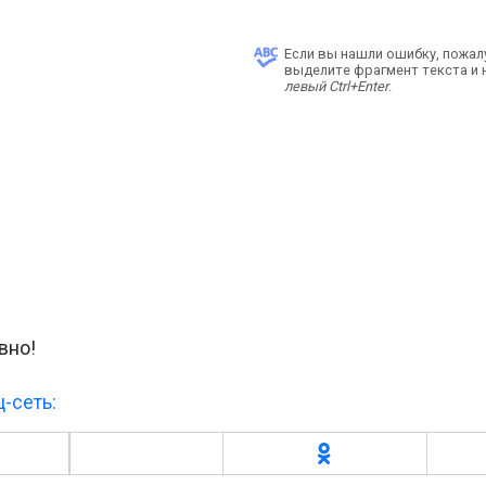
Если вы нашли ошибку, пожал
выделите фрагмент текста и
левый Ctrl+Enter
.
вно!
-сеть: