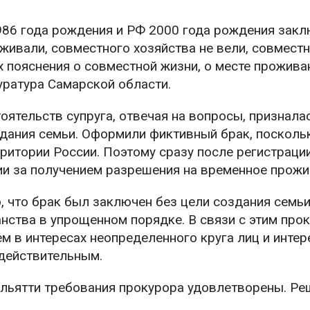
986 года рождения и РФ 2000 года рождения зак
оживали, совместного хозяйства не вели, совмест
х пояснения о совместной жизни, о месте прожива
уратура Самарской области.
оятельств супруга, отвечая на вопросы, призналас
здания семьи. Оформили фиктивный брак, поскольк
рритории России. Поэтому сразу после регистраци
ии за получением разрешения на временное прожи
, что брак был заключен без цели создания семьи
ства в упрощенном порядке. В связи с этим про
ем в интересах неопределенного круга лиц и инте
действительным.
ольятти требования прокурора удовлетворены. Ре