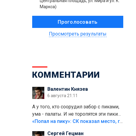
Центральная площадь, ул. Мира и ул. К.
Маркса)
Просмотреть результаты
КОММЕНТАРИИ
Валентин Князев
6 августа 21:11
А у того, кто соорудил забор с пиками,
ума - палаты. И не торопятся эти пики
срезать
«Попал на пику»: СК показал место, где был смертельно травмирован ребенок в Тольятти
Сергей Гецман