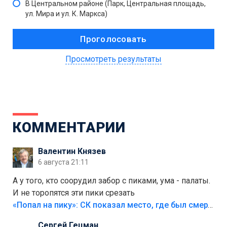
В Центральном районе (Парк, Центральная площадь,
ул. Мира и ул. К. Маркса)
Просмотреть результаты
КОММЕНТАРИИ
Валентин Князев
6 августа 21:11
А у того, кто соорудил забор с пиками, ума - палаты.
И не торопятся эти пики срезать
«Попал на пику»: СК показал место, где был смертельно травмирован ребенок в Тольятти
Сергей Гецман