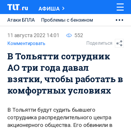
АФИША
Атаки БПЛА
Проблемы с бензином
АВТОВАЗ
11 августа 2022 14:01
552
Ремонт Центральной площади
Поделиться
Комментировать
В Тольятти сотрудник
Ремонт Обводного шоссе
АО три года давал
Набережная Тольятти
взятки, чтобы работать в
Неделя Тольятти
комфортных условиях
В Тольятти будут судить бывшего
сотрудника распределительного центра
акционерного общества. Его обвинили в