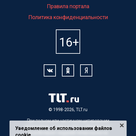
Правила портала
Политика конфиденциальности
© 1998-2026, TLT.ru
При полном или частичном цитировании
материалов, ссылка на TLT.ru обязательна.
Уведомление об использовании файлов
Для Интернет-изданий гиперссылка на
cookie