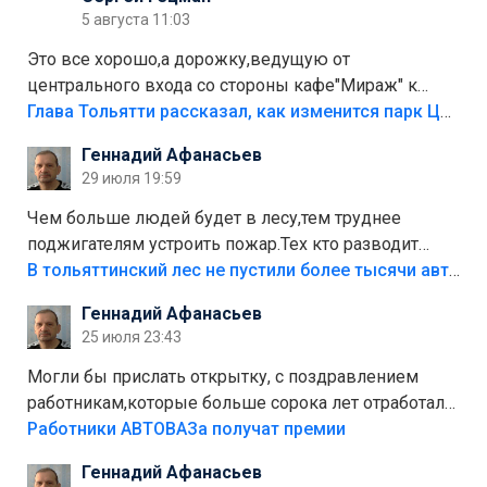
5 августа 11:03
Это все хорошо,а дорожку,ведущую от
центрального входа со стороны кафе"Мираж" к
аттракционам слабо доделать?А то бордюры
Глава Тольятти рассказал, как изменится парк Центрального района
положили,а плитки не хватило,т.к.осенью и зимой
Геннадий Афанасьев
лежала в парке и испортилась.Да еще,видимо,часть
29 июля 19:59
украли.
Чем больше людей будет в лесу,тем труднее
поджигателям устроить пожар.Тех кто разводит
костры,тех надо безбожно штрафовать.Камер полно
В тольяттинский лес не пустили более тысячи автомобилей
стоит,почему водители всё равно едут в лес?
Геннадий Афанасьев
Штрафы мизерные.
25 июля 23:43
Могли бы прислать открытку, с поздравлением
работникам,которые больше сорока лет отработали
на предприятии.
Работники АВТОВАЗа получат премии
Геннадий Афанасьев