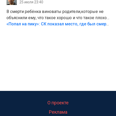
25 июля 23:40
В смерти ребёнка виноваты родители,которые не
объяснили ему, что такое хорошо и что такое плохо!
Лезть через такой забор,верх безумия,есть же
«Попал на пику»: СК показал место, где был смертельно травмирован ребенок в Тольятти
калитка,ворота! Жалко ребёнка,но он сам выбрал
свою судьбу.
О проекте
Реклама