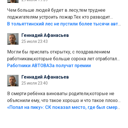
украли.
Чем больше людей будет в лесу,тем труднее
поджигателям устроить пожар.Тех кто разводит
костры,тех надо безбожно штрафовать.Камер полно
В тольяттинский лес не пустили более тысячи автомобилей
стоит,почему водители всё равно едут в лес?
Геннадий Афанасьев
Штрафы мизерные.
25 июля 23:43
Могли бы прислать открытку, с поздравлением
работникам,которые больше сорока лет отработали
на предприятии.
Работники АВТОВАЗа получат премии
Геннадий Афанасьев
25 июля 23:40
В смерти ребёнка виноваты родители,которые не
объяснили ему, что такое хорошо и что такое плохо!
Лезть через такой забор,верх безумия,есть же
«Попал на пику»: СК показал место, где был смертельно травмирован ребенок в Тольятти
калитка,ворота! Жалко ребёнка,но он сам выбрал
свою судьбу.