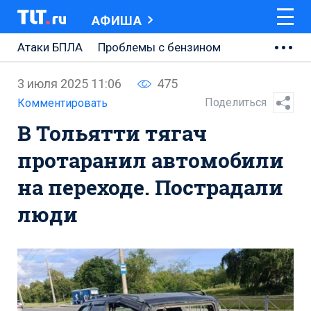
АФИША
Атаки БПЛА
Проблемы с бензином
АВТОВАЗ
3 июля 2025 11:06
475
Ремонт Центральной площади
Поделиться
Комментировать
В Тольятти тягач
Ремонт Обводного шоссе
протаранил автомобили
Набережная Тольятти
на переходе. Пострадали
Неделя Тольятти
люди