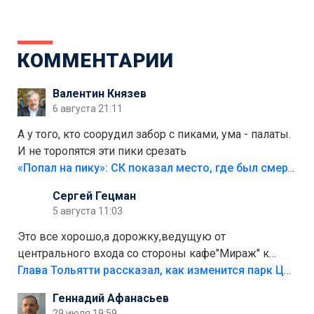
КОММЕНТАРИИ
Валентин Князев
6 августа 21:11
А у того, кто соорудил забор с пиками, ума - палаты.
И не торопятся эти пики срезать
«Попал на пику»: СК показал место, где был смертельно травмирован ребенок в Тольятти
Сергей Гецман
5 августа 11:03
Это все хорошо,а дорожку,ведущую от
центрального входа со стороны кафе"Мираж" к
аттракционам слабо доделать?А то бордюры
Глава Тольятти рассказал, как изменится парк Центрального района
положили,а плитки не хватило,т.к.осенью и зимой
Геннадий Афанасьев
лежала в парке и испортилась.Да еще,видимо,часть
29 июля 19:59