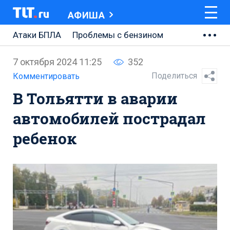
АФИША
Атаки БПЛА
Проблемы с бензином
АВТОВАЗ
7 октября 2024 11:25
352
Ремонт Центральной площади
Поделиться
Комментировать
В Тольятти в аварии
Ремонт Обводного шоссе
автомобилей пострадал
Набережная Тольятти
ребенок
Неделя Тольятти