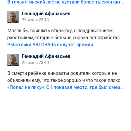
костры,тех надо безбожно штрафовать.Камер полно
В тольяттинский лес не пустили более тысячи автомобилей
стоит,почему водители всё равно едут в лес?
Геннадий Афанасьев
Штрафы мизерные.
25 июля 23:43
Могли бы прислать открытку, с поздравлением
работникам,которые больше сорока лет отработали
на предприятии.
Работники АВТОВАЗа получат премии
Геннадий Афанасьев
25 июля 23:40
В смерти ребёнка виноваты родители,которые не
объяснили ему, что такое хорошо и что такое плохо!
Лезть через такой забор,верх безумия,есть же
«Попал на пику»: СК показал место, где был смертельно травмирован ребенок в Тольятти
калитка,ворота! Жалко ребёнка,но он сам выбрал
свою судьбу.