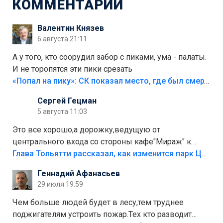
КОММЕНТАРИИ
Валентин Князев
6 августа 21:11
А у того, кто соорудил забор с пиками, ума - палаты.
И не торопятся эти пики срезать
«Попал на пику»: СК показал место, где был смертельно травмирован ребенок в Тольятти
Сергей Гецман
5 августа 11:03
Это все хорошо,а дорожку,ведущую от
центрального входа со стороны кафе"Мираж" к
аттракционам слабо доделать?А то бордюры
Глава Тольятти рассказал, как изменится парк Центрального района
положили,а плитки не хватило,т.к.осенью и зимой
Геннадий Афанасьев
лежала в парке и испортилась.Да еще,видимо,часть
29 июля 19:59
украли.
Чем больше людей будет в лесу,тем труднее
поджигателям устроить пожар.Тех кто разводит