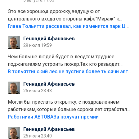
5 августа 11:03
Это все хорошо,а дорожку,ведущую от
центрального входа со стороны кафе"Мираж" к
аттракционам слабо доделать?А то бордюры
Глава Тольятти рассказал, как изменится парк Центрального района
положили,а плитки не хватило,т.к.осенью и зимой
Геннадий Афанасьев
лежала в парке и испортилась.Да еще,видимо,часть
29 июля 19:59
украли.
Чем больше людей будет в лесу,тем труднее
поджигателям устроить пожар.Тех кто разводит
костры,тех надо безбожно штрафовать.Камер полно
В тольяттинский лес не пустили более тысячи автомобилей
стоит,почему водители всё равно едут в лес?
Геннадий Афанасьев
Штрафы мизерные.
25 июля 23:43
Могли бы прислать открытку, с поздравлением
работникам,которые больше сорока лет отработали
на предприятии.
Работники АВТОВАЗа получат премии
Геннадий Афанасьев
25 июля 23:40