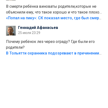
В смерти ребёнка виноваты родители,которые не
объяснили ему, что такое хорошо и что такое плохо!
Лезть через такой забор,верх безумия,есть же
«Попал на пику»: СК показал место, где был смертельно травмирован ребенок в Тольятти
калитка,ворота! Жалко ребёнка,но он сам выбрал
Геннадий Афанасьев
свою судьбу.
25 июля 23:29
Почему ребёнок лез через ограду? Где были его
родители?
В Тольятти охранника подозревают в причинении смерти ребенку