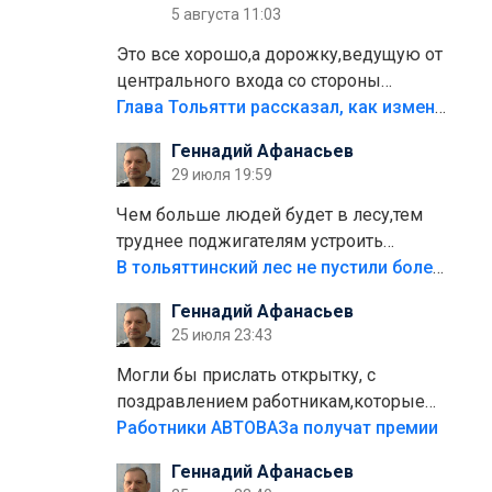
5 августа 11:03
Это все хорошо,а дорожку,ведущую от
центрального входа со стороны
кафе"Мираж" к аттракционам слабо
Глава Тольятти рассказал, как изменится парк Центрального района
доделать?А то бордюры положили,а
Геннадий Афанасьев
плитки не хватило,т.к.осенью и зимой
29 июля 19:59
лежала в парке и испортилась.Да
еще,видимо,часть украли.
Чем больше людей будет в лесу,тем
труднее поджигателям устроить
пожар.Тех кто разводит костры,тех
В тольяттинский лес не пустили более тысячи автомобилей
надо безбожно штрафовать.Камер
Геннадий Афанасьев
полно стоит,почему водители всё
25 июля 23:43
равно едут в лес? Штрафы мизерные.
Могли бы прислать открытку, с
поздравлением работникам,которые
больше сорока лет отработали на
Работники АВТОВАЗа получат премии
предприятии.
Геннадий Афанасьев