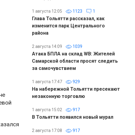
1 августа 12:05
1123
1
Глава Тольятти рассказал, как
изменится парк Центрального
района
2 августа 14:09
1039
Атака БПЛА на склад WB: Жителей
Самарской области просят следить
за самочувствием
1 августа 17:47
929
На набережной Тольятти пресекают
не
незаконную торговлю
евой
1 августа 15:02
917
В Тольятти появился новый мурал
казался
2 августа 17:08
917