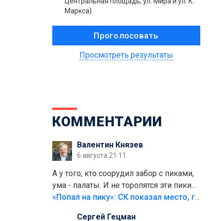
Центральная площадь, ул. Мира и ул. К.
Маркса)
Просмотреть результаты
КОММЕНТАРИИ
Валентин Князев
6 августа 21:11
А у того, кто соорудил забор с пиками,
ума - палаты. И не торопятся эти пики
срезать
«Попал на пику»: СК показал место, где был смертельно травмирован ребенок в Тольятти
Сергей Гецман