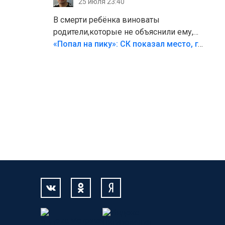
25 июля 23:40
В смерти ребёнка виноваты
родители,которые не объяснили ему,
что такое хорошо и что такое плохо!
«Попал на пику»: СК показал место, где был смертельно травмирован ребенок в Тольятти
Лезть через такой забор,верх
безумия,есть же калитка,ворота!
Жалко ребёнка,но он сам выбрал свою
судьбу.