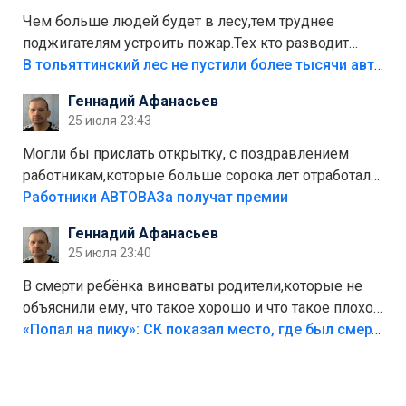
Чем больше людей будет в лесу,тем труднее
поджигателям устроить пожар.Тех кто разводит
костры,тех надо безбожно штрафовать.Камер полно
В тольяттинский лес не пустили более тысячи автомобилей
стоит,почему водители всё равно едут в лес?
Геннадий Афанасьев
Штрафы мизерные.
25 июля 23:43
Могли бы прислать открытку, с поздравлением
работникам,которые больше сорока лет отработали
на предприятии.
Работники АВТОВАЗа получат премии
Геннадий Афанасьев
25 июля 23:40
В смерти ребёнка виноваты родители,которые не
объяснили ему, что такое хорошо и что такое плохо!
Лезть через такой забор,верх безумия,есть же
«Попал на пику»: СК показал место, где был смертельно травмирован ребенок в Тольятти
калитка,ворота! Жалко ребёнка,но он сам выбрал
свою судьбу.