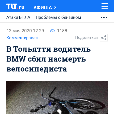
АФИША
Атаки БПЛА
Проблемы с бензином
АВТОВАЗ
13 мая 2020 12:29
1188
Ремонт Центральной площади
Поделиться
Комментировать
В Тольятти водитель
Ремонт Обводного шоссе
BMW сбил насмерть
Набережная Тольятти
велосипедиста
Неделя Тольятти