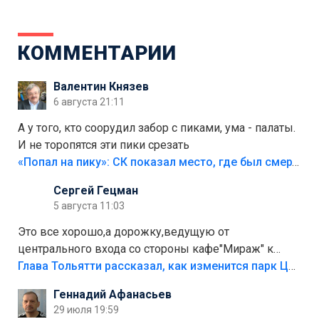
КОММЕНТАРИИ
Валентин Князев
6 августа 21:11
А у того, кто соорудил забор с пиками, ума - палаты.
И не торопятся эти пики срезать
«Попал на пику»: СК показал место, где был смертельно травмирован ребенок в Тольятти
Сергей Гецман
5 августа 11:03
Это все хорошо,а дорожку,ведущую от
центрального входа со стороны кафе"Мираж" к
аттракционам слабо доделать?А то бордюры
Глава Тольятти рассказал, как изменится парк Центрального района
положили,а плитки не хватило,т.к.осенью и зимой
Геннадий Афанасьев
лежала в парке и испортилась.Да еще,видимо,часть
29 июля 19:59
украли.