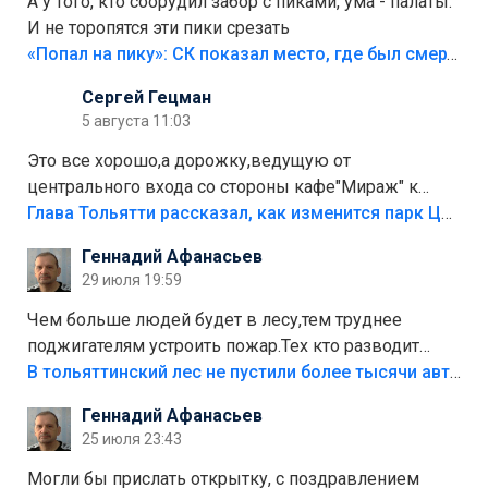
А у того, кто соорудил забор с пиками, ума - палаты.
И не торопятся эти пики срезать
«Попал на пику»: СК показал место, где был смертельно травмирован ребенок в Тольятти
Сергей Гецман
5 августа 11:03
Это все хорошо,а дорожку,ведущую от
центрального входа со стороны кафе"Мираж" к
аттракционам слабо доделать?А то бордюры
Глава Тольятти рассказал, как изменится парк Центрального района
положили,а плитки не хватило,т.к.осенью и зимой
Геннадий Афанасьев
лежала в парке и испортилась.Да еще,видимо,часть
29 июля 19:59
украли.
Чем больше людей будет в лесу,тем труднее
поджигателям устроить пожар.Тех кто разводит
костры,тех надо безбожно штрафовать.Камер полно
В тольяттинский лес не пустили более тысячи автомобилей
стоит,почему водители всё равно едут в лес?
Геннадий Афанасьев
Штрафы мизерные.
25 июля 23:43
Могли бы прислать открытку, с поздравлением