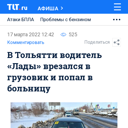
АФИША
Атаки БПЛА
Проблемы с бензином
АВТОВАЗ
17 марта 2022 12:42
525
Ремонт Центральной площади
Поделиться
Комментировать
В Тольятти водитель
Ремонт Обводного шоссе
«Лады» врезался в
Набережная Тольятти
грузовик и попал в
Неделя Тольятти
больницу