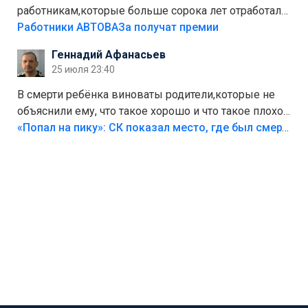
работникам,которые больше сорока лет отработали
на предприятии.
Работники АВТОВАЗа получат премии
Геннадий Афанасьев
25 июля 23:40
В смерти ребёнка виноваты родители,которые не
объяснили ему, что такое хорошо и что такое плохо!
Лезть через такой забор,верх безумия,есть же
«Попал на пику»: СК показал место, где был смертельно травмирован ребенок в Тольятти
калитка,ворота! Жалко ребёнка,но он сам выбрал
свою судьбу.