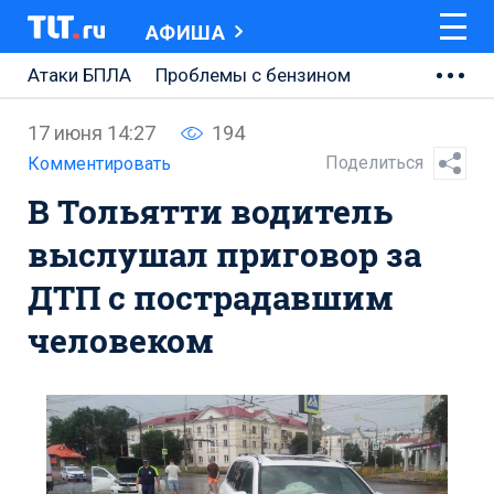
АФИША
Атаки БПЛА
Проблемы с бензином
АВТОВАЗ
17 июня 14:27
194
Ремонт Центральной площади
Поделиться
Комментировать
В Тольятти водитель
Ремонт Обводного шоссе
выслушал приговор за
Набережная Тольятти
ДТП с пострадавшим
Неделя Тольятти
человеком