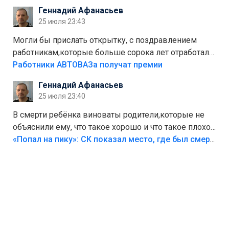
стоит,почему водители всё равно едут в лес?
Геннадий Афанасьев
Штрафы мизерные.
25 июля 23:43
Могли бы прислать открытку, с поздравлением
работникам,которые больше сорока лет отработали
на предприятии.
Работники АВТОВАЗа получат премии
Геннадий Афанасьев
25 июля 23:40
В смерти ребёнка виноваты родители,которые не
объяснили ему, что такое хорошо и что такое плохо!
Лезть через такой забор,верх безумия,есть же
«Попал на пику»: СК показал место, где был смертельно травмирован ребенок в Тольятти
калитка,ворота! Жалко ребёнка,но он сам выбрал
свою судьбу.