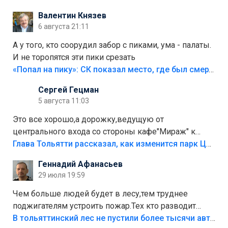
Валентин Князев
6 августа 21:11
А у того, кто соорудил забор с пиками, ума - палаты.
И не торопятся эти пики срезать
«Попал на пику»: СК показал место, где был смертельно травмирован ребенок в Тольятти
Сергей Гецман
5 августа 11:03
Это все хорошо,а дорожку,ведущую от
центрального входа со стороны кафе"Мираж" к
аттракционам слабо доделать?А то бордюры
Глава Тольятти рассказал, как изменится парк Центрального района
положили,а плитки не хватило,т.к.осенью и зимой
Геннадий Афанасьев
лежала в парке и испортилась.Да еще,видимо,часть
29 июля 19:59
украли.
Чем больше людей будет в лесу,тем труднее
поджигателям устроить пожар.Тех кто разводит
костры,тех надо безбожно штрафовать.Камер полно
В тольяттинский лес не пустили более тысячи автомобилей