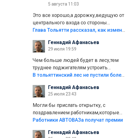
5 августа 11:03
Это все хорошо,а дорожку,ведущую от
центрального входа со стороны
кафе"Мираж" к аттракционам слабо
Глава Тольятти рассказал, как изменится парк Центрального района
доделать?А то бордюры положили,а
Геннадий Афанасьев
плитки не хватило,т.к.осенью и зимой
29 июля 19:59
лежала в парке и испортилась.Да
еще,видимо,часть украли.
Чем больше людей будет в лесу,тем
труднее поджигателям устроить
пожар.Тех кто разводит костры,тех
В тольяттинский лес не пустили более тысячи автомобилей
надо безбожно штрафовать.Камер
Геннадий Афанасьев
полно стоит,почему водители всё
25 июля 23:43
равно едут в лес? Штрафы мизерные.
Могли бы прислать открытку, с
поздравлением работникам,которые
больше сорока лет отработали на
Работники АВТОВАЗа получат премии
предприятии.
Геннадий Афанасьев