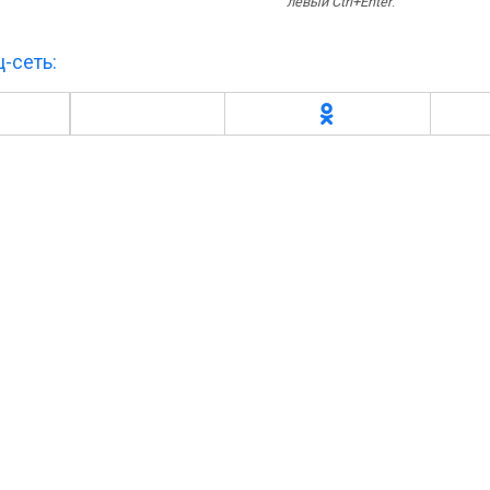
левый Ctrl+Enter
.
-сеть: