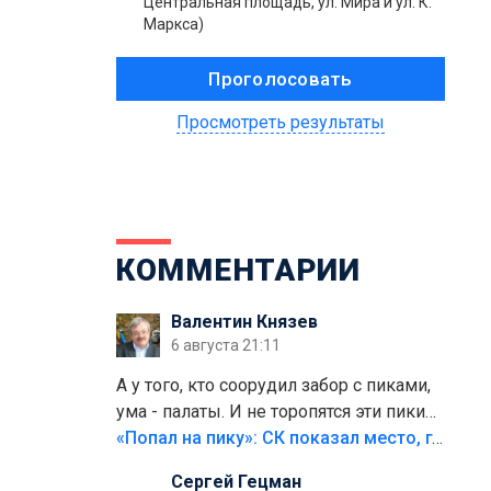
Центральная площадь, ул. Мира и ул. К.
Маркса)
Просмотреть результаты
КОММЕНТАРИИ
Валентин Князев
6 августа 21:11
А у того, кто соорудил забор с пиками,
ума - палаты. И не торопятся эти пики
срезать
«Попал на пику»: СК показал место, где был смертельно травмирован ребенок в Тольятти
Сергей Гецман