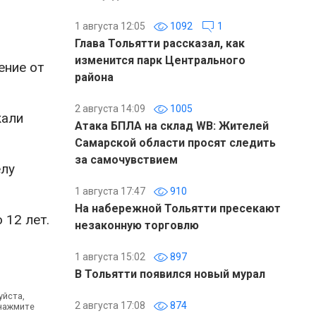
1 августа 12:05
1092
1
Глава Тольятти рассказал, как
изменится парк Центрального
ение от
района
2 августа 14:09
1005
жали
Атака БПЛА на склад WB: Жителей
Самарской области просят следить
за самочувствием
елу
1 августа 17:47
910
На набережной Тольятти пресекают
 12 лет.
незаконную торговлю
1 августа 15:02
897
В Тольятти появился новый мурал
уйста,
2 августа 17:08
874
 нажмите