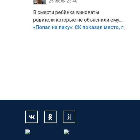
25 июля 23:40
В смерти ребёнка виноваты
родители,которые не объяснили ему,
что такое хорошо и что такое плохо!
«Попал на пику»: СК показал место, где был смертельно травмирован ребенок в Тольятти
Лезть через такой забор,верх
безумия,есть же калитка,ворота!
Жалко ребёнка,но он сам выбрал свою
судьбу.