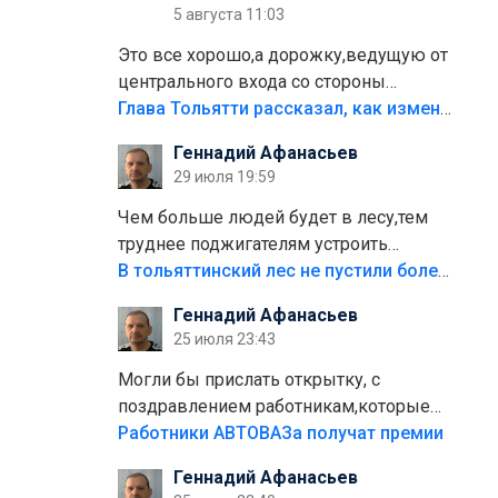
5 августа 11:03
Это все хорошо,а дорожку,ведущую от
центрального входа со стороны
кафе"Мираж" к аттракционам слабо
Глава Тольятти рассказал, как изменится парк Центрального района
доделать?А то бордюры положили,а
Геннадий Афанасьев
плитки не хватило,т.к.осенью и зимой
29 июля 19:59
лежала в парке и испортилась.Да
еще,видимо,часть украли.
Чем больше людей будет в лесу,тем
труднее поджигателям устроить
пожар.Тех кто разводит костры,тех
В тольяттинский лес не пустили более тысячи автомобилей
надо безбожно штрафовать.Камер
Геннадий Афанасьев
полно стоит,почему водители всё
25 июля 23:43
равно едут в лес? Штрафы мизерные.
Могли бы прислать открытку, с
поздравлением работникам,которые
больше сорока лет отработали на
Работники АВТОВАЗа получат премии
предприятии.
Геннадий Афанасьев