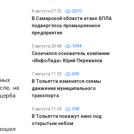
8 августа 07:35
2010
В Самарской области атаке БПЛА
подверглось промышленное
предприятие
5 августа 20:48
1094
Скончался основатель компании
«ИнфоЛада» Юрий Перевалов
7 августа 11:33
600
дных
В Тольятти изменятся схемы
сле, на
движения муниципального
ущерба
транспорта
5 августа 11:34
598
В Тольятти покажут кино под
открытым небом
изошел