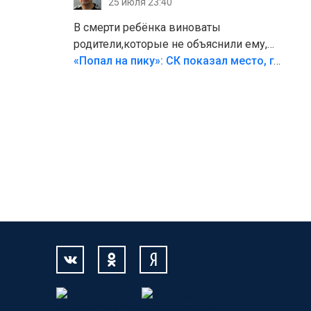
25 июля 23:40
В смерти ребёнка виноваты
родители,которые не объяснили ему,
что такое хорошо и что такое плохо!
«Попал на пику»: СК показал место, где был смертельно травмирован ребенок в Тольятти
Лезть через такой забор,верх
безумия,есть же калитка,ворота!
Жалко ребёнка,но он сам выбрал свою
судьбу.