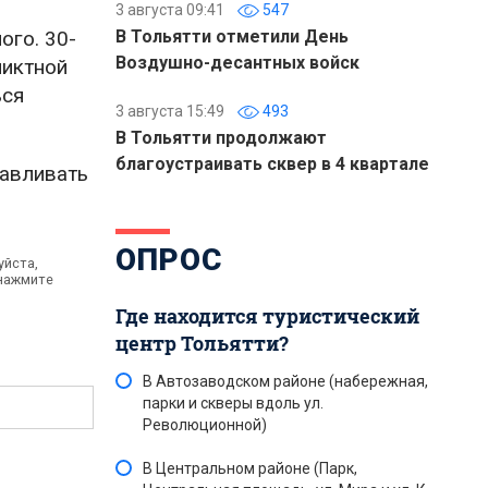
3 августа 09:41
547
ого. 30-
В Тольятти отметили День
Воздушно-десантных войск
ликтной
ься
3 августа 15:49
493
В Тольятти продолжают
благоустраивать сквер в 4 квартале
навливать
ОПРОС
уйста,
 нажмите
Где находится туристический
центр Тольятти?
В Автозаводском районе (набережная,
парки и скверы вдоль ул.
Революционной)
В Центральном районе (Парк,