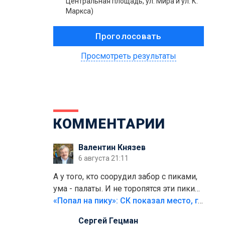
Центральная площадь, ул. Мира и ул. К.
Маркса)
Просмотреть результаты
КОММЕНТАРИИ
Валентин Князев
6 августа 21:11
А у того, кто соорудил забор с пиками,
ума - палаты. И не торопятся эти пики
срезать
«Попал на пику»: СК показал место, где был смертельно травмирован ребенок в Тольятти
Сергей Гецман