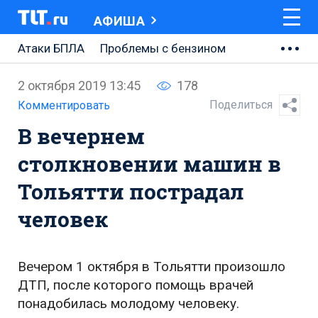
АФИША
Атаки БПЛА
Проблемы с бензином
АВТОВАЗ
2 октября 2019 13:45
178
Ремонт Центральной площади
Поделиться
Комментировать
В вечернем
Ремонт Обводного шоссе
столкновении машин в
Набережная Тольятти
Тольятти пострадал
Неделя Тольятти
человек
Вечером 1 октября в Тольятти произошло
ДТП, после которого помощь врачей
понадобилась молодому человеку.