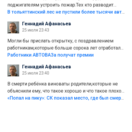
поджигателям устроить пожар.Тех кто разводит
костры,тех надо безбожно штрафовать.Камер полно
В тольяттинский лес не пустили более тысячи автомобилей
стоит,почему водители всё равно едут в лес?
Геннадий Афанасьев
Штрафы мизерные.
25 июля 23:43
Могли бы прислать открытку, с поздравлением
работникам,которые больше сорока лет отработали
на предприятии.
Работники АВТОВАЗа получат премии
Геннадий Афанасьев
25 июля 23:40
В смерти ребёнка виноваты родители,которые не
объяснили ему, что такое хорошо и что такое плохо!
Лезть через такой забор,верх безумия,есть же
«Попал на пику»: СК показал место, где был смертельно травмирован ребенок в Тольятти
калитка,ворота! Жалко ребёнка,но он сам выбрал
свою судьбу.