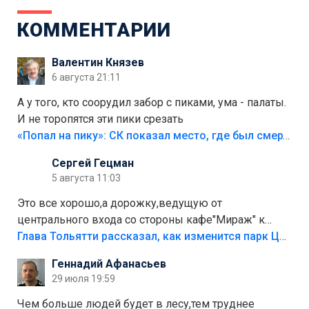
КОММЕНТАРИИ
Валентин Князев
6 августа 21:11
А у того, кто соорудил забор с пиками, ума - палаты.
И не торопятся эти пики срезать
«Попал на пику»: СК показал место, где был смертельно травмирован ребенок в Тольятти
Сергей Гецман
5 августа 11:03
Это все хорошо,а дорожку,ведущую от
центрального входа со стороны кафе"Мираж" к
аттракционам слабо доделать?А то бордюры
Глава Тольятти рассказал, как изменится парк Центрального района
положили,а плитки не хватило,т.к.осенью и зимой
Геннадий Афанасьев
лежала в парке и испортилась.Да еще,видимо,часть
29 июля 19:59
украли.
Чем больше людей будет в лесу,тем труднее