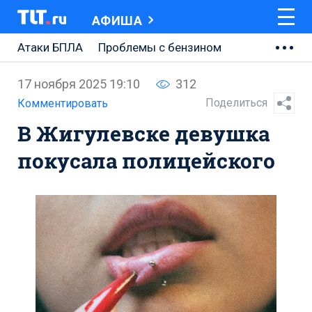
АФИША
Атаки БПЛА
Проблемы с бензином
АВТОВАЗ
17 ноября 2025 19:10
312
Ремонт Центральной площади
Поделиться
Комментировать
В Жигулевске девушка
Ремонт Обводного шоссе
покусала полицейского
Набережная Тольятти
Неделя Тольятти