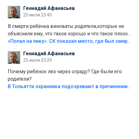
Геннадий Афанасьев
25 июля 23:40
В смерти ребёнка виноваты родители,которые не
объяснили ему, что такое хорошо и что такое плохо!
Лезть через такой забор,верх безумия,есть же
«Попал на пику»: СК показал место, где был смертельно травмирован ребенок в Тольятти
калитка,ворота! Жалко ребёнка,но он сам выбрал
Геннадий Афанасьев
свою судьбу.
25 июля 23:29
Почему ребёнок лез через ограду? Где были его
родители?
В Тольятти охранника подозревают в причинении смерти ребенку