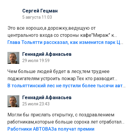
Сергей Гецман
5 августа 11:03
Это все хорошо,а дорожку,ведущую от
центрального входа со стороны кафе"Мираж" к
аттракционам слабо доделать?А то бордюры
Глава Тольятти рассказал, как изменится парк Центрального района
положили,а плитки не хватило,т.к.осенью и зимой
Геннадий Афанасьев
лежала в парке и испортилась.Да еще,видимо,часть
29 июля 19:59
украли.
Чем больше людей будет в лесу,тем труднее
поджигателям устроить пожар.Тех кто разводит
костры,тех надо безбожно штрафовать.Камер полно
В тольяттинский лес не пустили более тысячи автомобилей
стоит,почему водители всё равно едут в лес?
Геннадий Афанасьев
Штрафы мизерные.
25 июля 23:43
Могли бы прислать открытку, с поздравлением
работникам,которые больше сорока лет отработали
на предприятии.
Работники АВТОВАЗа получат премии