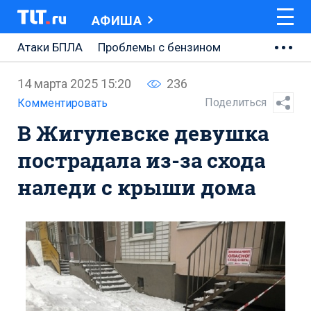
АФИША
Атаки БПЛА
Проблемы с бензином
АВТОВАЗ
14 марта 2025 15:20
236
Ремонт Центральной площади
Поделиться
Комментировать
В Жигулевске девушка
Ремонт Обводного шоссе
пострадала из-за схода
Набережная Тольятти
наледи с крыши дома
Неделя Тольятти