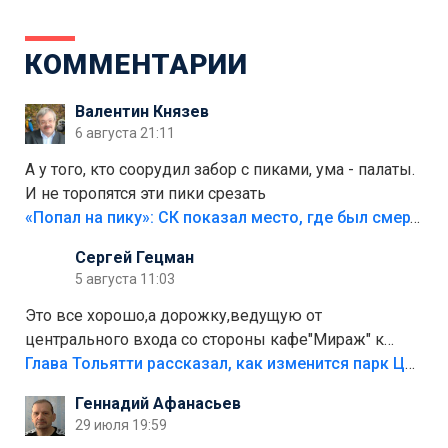
КОММЕНТАРИИ
Валентин Князев
6 августа 21:11
А у того, кто соорудил забор с пиками, ума - палаты.
И не торопятся эти пики срезать
«Попал на пику»: СК показал место, где был смертельно травмирован ребенок в Тольятти
Сергей Гецман
5 августа 11:03
Это все хорошо,а дорожку,ведущую от
центрального входа со стороны кафе"Мираж" к
аттракционам слабо доделать?А то бордюры
Глава Тольятти рассказал, как изменится парк Центрального района
положили,а плитки не хватило,т.к.осенью и зимой
Геннадий Афанасьев
лежала в парке и испортилась.Да еще,видимо,часть
29 июля 19:59
украли.