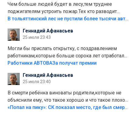
Чем больше людей будет в лесу,тем труднее
поджигателям устроить пожар.Тех кто разводит
костры,тех надо безбожно штрафовать.Камер полно
В тольяттинский лес не пустили более тысячи автомобилей
стоит,почему водители всё равно едут в лес?
Геннадий Афанасьев
Штрафы мизерные.
25 июля 23:43
Могли бы прислать открытку, с поздравлением
работникам,которые больше сорока лет отработали
на предприятии.
Работники АВТОВАЗа получат премии
Геннадий Афанасьев
25 июля 23:40
В смерти ребёнка виноваты родители,которые не
объяснили ему, что такое хорошо и что такое плохо!
Лезть через такой забор,верх безумия,есть же
«Попал на пику»: СК показал место, где был смертельно травмирован ребенок в Тольятти
калитка,ворота! Жалко ребёнка,но он сам выбрал
свою судьбу.