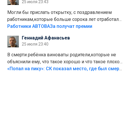
25 июля 23:43
Могли бы прислать открытку, с поздравлением
работникам,которые больше сорока лет отработали
на предприятии.
Работники АВТОВАЗа получат премии
Геннадий Афанасьев
25 июля 23:40
В смерти ребёнка виноваты родители,которые не
объяснили ему, что такое хорошо и что такое плохо!
Лезть через такой забор,верх безумия,есть же
«Попал на пику»: СК показал место, где был смертельно травмирован ребенок в Тольятти
калитка,ворота! Жалко ребёнка,но он сам выбрал
свою судьбу.