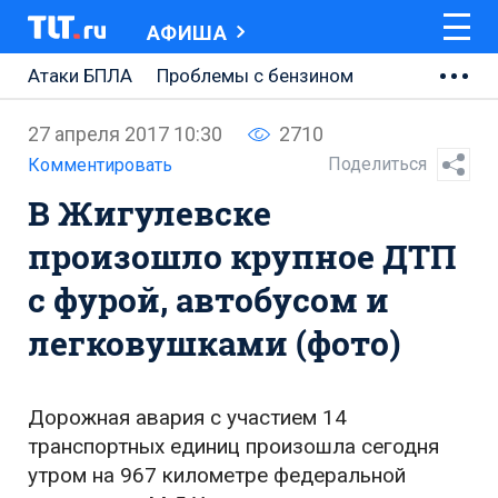
АФИША
Атаки БПЛА
Проблемы с бензином
АВТОВАЗ
27 апреля 2017 10:30
2710
Ремонт Центральной площади
Поделиться
Комментировать
В Жигулевске
Ремонт Обводного шоссе
произошло крупное ДТП
Набережная Тольятти
с фурой, автобусом и
Неделя Тольятти
легковушками (фото)
Дорожная авария с участием 14
транспортных единиц произошла сегодня
утром на 967 километре федеральной