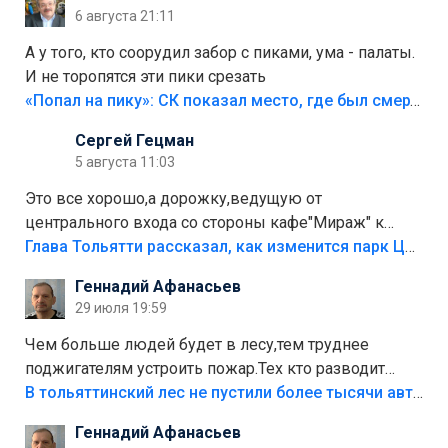
6 августа 21:11
А у того, кто соорудил забор с пиками, ума - палаты.
И не торопятся эти пики срезать
«Попал на пику»: СК показал место, где был смертельно травмирован ребенок в Тольятти
Сергей Гецман
5 августа 11:03
Это все хорошо,а дорожку,ведущую от
центрального входа со стороны кафе"Мираж" к
аттракционам слабо доделать?А то бордюры
Глава Тольятти рассказал, как изменится парк Центрального района
положили,а плитки не хватило,т.к.осенью и зимой
Геннадий Афанасьев
лежала в парке и испортилась.Да еще,видимо,часть
29 июля 19:59
украли.
Чем больше людей будет в лесу,тем труднее
поджигателям устроить пожар.Тех кто разводит
костры,тех надо безбожно штрафовать.Камер полно
В тольяттинский лес не пустили более тысячи автомобилей
стоит,почему водители всё равно едут в лес?
Геннадий Афанасьев
Штрафы мизерные.