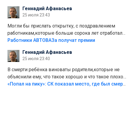
стоит,почему водители всё равно едут в лес?
Геннадий Афанасьев
Штрафы мизерные.
25 июля 23:43
Могли бы прислать открытку, с поздравлением
работникам,которые больше сорока лет отработали
на предприятии.
Работники АВТОВАЗа получат премии
Геннадий Афанасьев
25 июля 23:40
В смерти ребёнка виноваты родители,которые не
объяснили ему, что такое хорошо и что такое плохо!
Лезть через такой забор,верх безумия,есть же
«Попал на пику»: СК показал место, где был смертельно травмирован ребенок в Тольятти
калитка,ворота! Жалко ребёнка,но он сам выбрал
свою судьбу.