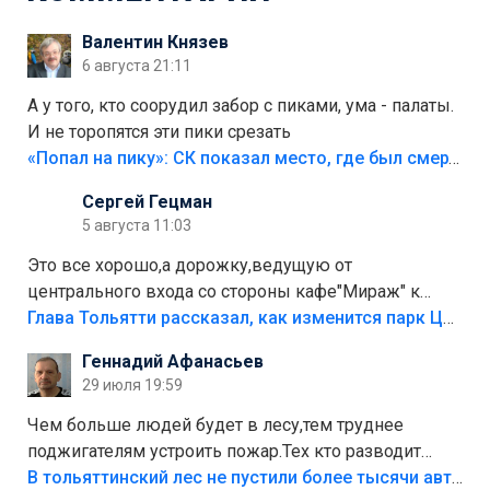
Валентин Князев
6 августа 21:11
А у того, кто соорудил забор с пиками, ума - палаты.
И не торопятся эти пики срезать
«Попал на пику»: СК показал место, где был смертельно травмирован ребенок в Тольятти
Сергей Гецман
5 августа 11:03
Это все хорошо,а дорожку,ведущую от
центрального входа со стороны кафе"Мираж" к
аттракционам слабо доделать?А то бордюры
Глава Тольятти рассказал, как изменится парк Центрального района
положили,а плитки не хватило,т.к.осенью и зимой
Геннадий Афанасьев
лежала в парке и испортилась.Да еще,видимо,часть
29 июля 19:59
украли.
Чем больше людей будет в лесу,тем труднее
поджигателям устроить пожар.Тех кто разводит
костры,тех надо безбожно штрафовать.Камер полно
В тольяттинский лес не пустили более тысячи автомобилей