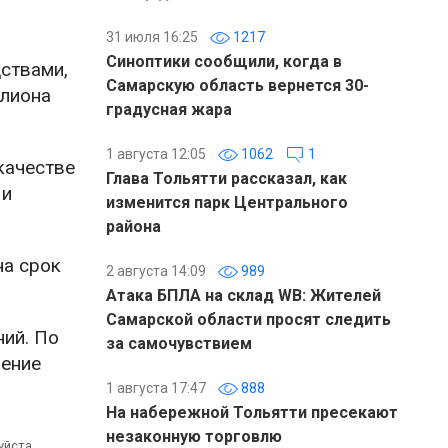
31 июля 16:25
1217
Синоптики сообщили, когда в
дствами,
Самарскую область вернется 30-
ллиона
градусная жара
1 августа 12:05
1062
1
качестве
Глава Тольятти рассказал, как
 и
изменится парк Центрального
района
на срок
2 августа 14:09
989
Атака БПЛА на склад WB: Жителей
Самарской области просят следить
ий. По
за самочувствием
шение
1 августа 17:47
888
На набережной Тольятти пресекают
незаконную торговлю
уйста,