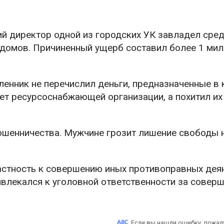
ий директор одной из городских УК завладел сре
домов. Причиненный ущерб составил более 1 ми
енник не перечислил деньги, предназначенные в 
ет ресурсоснабжающей организации, а похитил их
ошенничества. Мужчине грозит лишение свободы 
астность к совершению иных противоправных деян
влекался к уголовной ответственности за совер
Если вы нашли ошибку, пожал