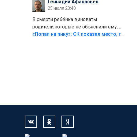
Геннадий Афанасьев
25 июля 23:40
В смерти ребёнка виноваты
родители,которые не объяснили ему,
что такое хорошо и что такое плохо!
«Попал на пику»: СК показал место, где был смертельно травмирован ребенок в Тольятти
Лезть через такой забор,верх
безумия,есть же калитка,ворота!
Жалко ребёнка,но он сам выбрал свою
судьбу.