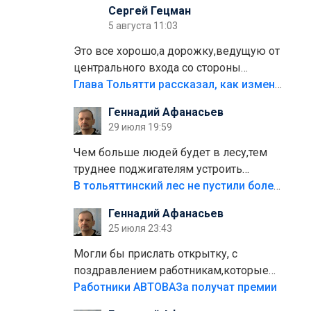
Сергей Гецман
5 августа 11:03
Это все хорошо,а дорожку,ведущую от
центрального входа со стороны
кафе"Мираж" к аттракционам слабо
Глава Тольятти рассказал, как изменится парк Центрального района
доделать?А то бордюры положили,а
Геннадий Афанасьев
плитки не хватило,т.к.осенью и зимой
29 июля 19:59
лежала в парке и испортилась.Да
еще,видимо,часть украли.
Чем больше людей будет в лесу,тем
труднее поджигателям устроить
пожар.Тех кто разводит костры,тех
В тольяттинский лес не пустили более тысячи автомобилей
надо безбожно штрафовать.Камер
Геннадий Афанасьев
полно стоит,почему водители всё
25 июля 23:43
равно едут в лес? Штрафы мизерные.
Могли бы прислать открытку, с
поздравлением работникам,которые
больше сорока лет отработали на
Работники АВТОВАЗа получат премии
предприятии.