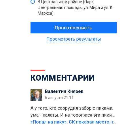
В Центральном районе (Парк,
Центральная площадь, ул. Мира и ул. К.
Маркса)
Просмотреть результаты
КОММЕНТАРИИ
Валентин Князев
6 августа 21:11
А у того, кто соорудил забор с пиками,
ума - палаты. И не торопятся эти пики
срезать
«Попал на пику»: СК показал место, где был смертельно травмирован ребенок в Тольятти