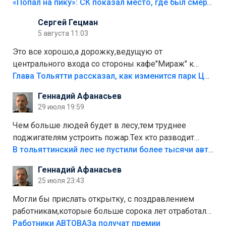
«Попал на пику»: СК показал место, где был смертельно травмирован ребенок в Тольятти
Сергей Гецман
5 августа 11:03
Это все хорошо,а дорожку,ведущую от
центрального входа со стороны кафе"Мираж" к
аттракционам слабо доделать?А то бордюры
Глава Тольятти рассказал, как изменится парк Центрального района
положили,а плитки не хватило,т.к.осенью и зимой
Геннадий Афанасьев
лежала в парке и испортилась.Да еще,видимо,часть
29 июля 19:59
украли.
Чем больше людей будет в лесу,тем труднее
поджигателям устроить пожар.Тех кто разводит
костры,тех надо безбожно штрафовать.Камер полно
В тольяттинский лес не пустили более тысячи автомобилей
стоит,почему водители всё равно едут в лес?
Геннадий Афанасьев
Штрафы мизерные.
25 июля 23:43
Могли бы прислать открытку, с поздравлением
работникам,которые больше сорока лет отработали
на предприятии.
Работники АВТОВАЗа получат премии