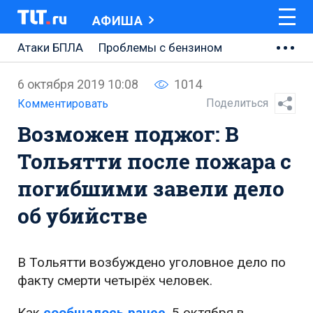
АФИША
Атаки БПЛА
Проблемы с бензином
АВТОВАЗ
6 октября 2019 10:08
1014
Ремонт Центральной площади
Поделиться
Комментировать
Возможен поджог: В
Ремонт Обводного шоссе
Тольятти после пожара с
Набережная Тольятти
погибшими завели дело
Неделя Тольятти
об убийстве
В Тольятти возбуждено уголовное дело по
факту смерти четырёх человек.
Как
сообщалось ранее
, 5 октября в