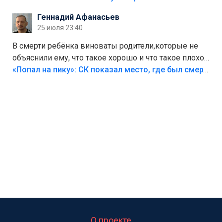
Геннадий Афанасьев
25 июля 23:40
В смерти ребёнка виноваты родители,которые не
объяснили ему, что такое хорошо и что такое плохо!
Лезть через такой забор,верх безумия,есть же
«Попал на пику»: СК показал место, где был смертельно травмирован ребенок в Тольятти
калитка,ворота! Жалко ребёнка,но он сам выбрал
свою судьбу.
О проекте