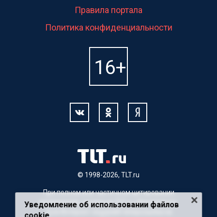
Правила портала
Политика конфиденциальности
© 1998-2026, TLT.ru
При полном или частичном цитировании
материалов, ссылка на TLT.ru обязательна.
Уведомление об использовании файлов
Для Интернет-изданий гиперссылка на
cookie