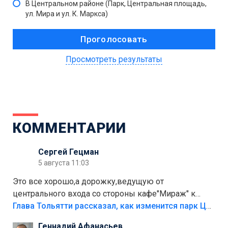
В Центральном районе (Парк, Центральная площадь,
ул. Мира и ул. К. Маркса)
Просмотреть результаты
КОММЕНТАРИИ
Сергей Гецман
5 августа 11:03
Это все хорошо,а дорожку,ведущую от
центрального входа со стороны кафе"Мираж" к
аттракционам слабо доделать?А то бордюры
Глава Тольятти рассказал, как изменится парк Центрального района
положили,а плитки не хватило,т.к.осенью и зимой
Геннадий Афанасьев