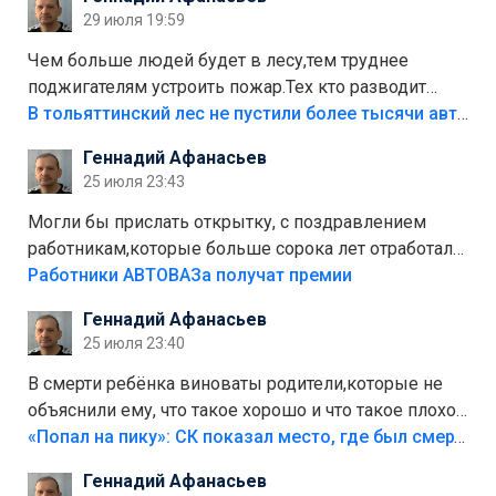
лежала в парке и испортилась.Да еще,видимо,часть
29 июля 19:59
украли.
Чем больше людей будет в лесу,тем труднее
поджигателям устроить пожар.Тех кто разводит
костры,тех надо безбожно штрафовать.Камер полно
В тольяттинский лес не пустили более тысячи автомобилей
стоит,почему водители всё равно едут в лес?
Геннадий Афанасьев
Штрафы мизерные.
25 июля 23:43
Могли бы прислать открытку, с поздравлением
работникам,которые больше сорока лет отработали
на предприятии.
Работники АВТОВАЗа получат премии
Геннадий Афанасьев
25 июля 23:40
В смерти ребёнка виноваты родители,которые не
объяснили ему, что такое хорошо и что такое плохо!
Лезть через такой забор,верх безумия,есть же
«Попал на пику»: СК показал место, где был смертельно травмирован ребенок в Тольятти
калитка,ворота! Жалко ребёнка,но он сам выбрал
Геннадий Афанасьев
свою судьбу.