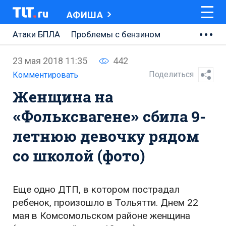
АФИША
Атаки БПЛА
Проблемы с бензином
АВТОВАЗ
23 мая 2018 11:35
442
Ремонт Центральной площади
Поделиться
Комментировать
Женщина на
Ремонт Обводного шоссе
«Фольксвагене» сбила 9-
Набережная Тольятти
летнюю девочку рядом
Неделя Тольятти
со школой (фото)
Еще одно ДТП, в котором пострадал
ребенок, произошло в Тольятти. Днем 22
мая в Комсомольском районе женщина