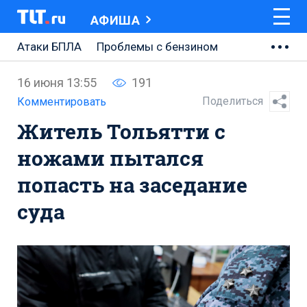
АФИША
Атаки БПЛА
Проблемы с бензином
АВТОВАЗ
16 июня 13:55
191
Ремонт Центральной площади
Поделиться
Комментировать
Житель Тольятти с
Ремонт Обводного шоссе
ножами пытался
Набережная Тольятти
попасть на заседание
Неделя Тольятти
суда