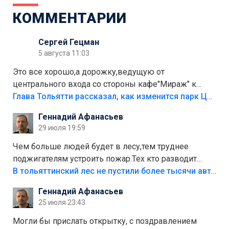
КОММЕНТАРИИ
Сергей Гецман
5 августа 11:03
Это все хорошо,а дорожку,ведущую от
центрального входа со стороны кафе"Мираж" к
аттракционам слабо доделать?А то бордюры
Глава Тольятти рассказал, как изменится парк Центрального района
положили,а плитки не хватило,т.к.осенью и зимой
Геннадий Афанасьев
лежала в парке и испортилась.Да еще,видимо,часть
29 июля 19:59
украли.
Чем больше людей будет в лесу,тем труднее
поджигателям устроить пожар.Тех кто разводит
костры,тех надо безбожно штрафовать.Камер полно
В тольяттинский лес не пустили более тысячи автомобилей
стоит,почему водители всё равно едут в лес?
Геннадий Афанасьев
Штрафы мизерные.
25 июля 23:43
Могли бы прислать открытку, с поздравлением