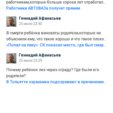
работникам,которые больше сорока лет отработали
на предприятии.
Работники АВТОВАЗа получат премии
Геннадий Афанасьев
25 июля 23:40
В смерти ребёнка виноваты родители,которые не
объяснили ему, что такое хорошо и что такое плохо!
Лезть через такой забор,верх безумия,есть же
«Попал на пику»: СК показал место, где был смертельно травмирован ребенок в Тольятти
калитка,ворота! Жалко ребёнка,но он сам выбрал
Геннадий Афанасьев
свою судьбу.
25 июля 23:29
Почему ребёнок лез через ограду? Где были его
родители?
В Тольятти охранника подозревают в причинении смерти ребенку