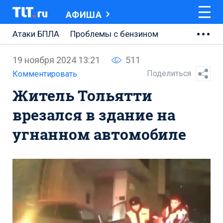
АФИША
Атаки БПЛА
Проблемы с бензином
АВТОВАЗ
19 ноября 2024 13:21
511
Ремонт Центральной площади
Поделиться
Комментировать
Житель Тольятти
Ремонт Обводного шоссе
врезался в здание на
Набережная Тольятти
угнанном автомобиле
Неделя Тольятти