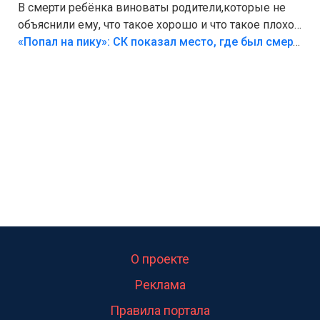
В смерти ребёнка виноваты родители,которые не
объяснили ему, что такое хорошо и что такое плохо!
Лезть через такой забор,верх безумия,есть же
«Попал на пику»: СК показал место, где был смертельно травмирован ребенок в Тольятти
калитка,ворота! Жалко ребёнка,но он сам выбрал
свою судьбу.
О проекте
Реклама
Правила портала