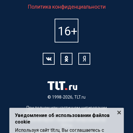
Политика конфиденциальности
© 1998-2026, TLT.ru
При полном или частичном цитировании
материалов, ссылка на TLT.ru обязательна.
Уведомление об использовании файлов
Для Интернет-изданий гиперссылка на
cookie
TLT.ru
Используя сайт tlt.ru, Вы соглашаетесь с
Материалы с пометкой "Партнерский