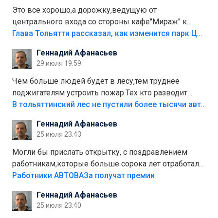
Это все хорошо,а дорожку,ведущую от
центрального входа со стороны кафе"Мираж" к
аттракционам слабо доделать?А то бордюры
Глава Тольятти рассказал, как изменится парк Центрального района
положили,а плитки не хватило,т.к.осенью и зимой
Геннадий Афанасьев
лежала в парке и испортилась.Да еще,видимо,часть
29 июля 19:59
украли.
Чем больше людей будет в лесу,тем труднее
поджигателям устроить пожар.Тех кто разводит
костры,тех надо безбожно штрафовать.Камер полно
В тольяттинский лес не пустили более тысячи автомобилей
стоит,почему водители всё равно едут в лес?
Геннадий Афанасьев
Штрафы мизерные.
25 июля 23:43
Могли бы прислать открытку, с поздравлением
работникам,которые больше сорока лет отработали
на предприятии.
Работники АВТОВАЗа получат премии
Геннадий Афанасьев
25 июля 23:40