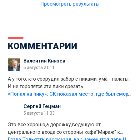
Просмотреть результаты
КОММЕНТАРИИ
Валентин Князев
6 августа 21:11
А у того, кто соорудил забор с пиками, ума - палаты.
И не торопятся эти пики срезать
«Попал на пику»: СК показал место, где был смертельно травмирован ребенок в Тольятти
Сергей Гецман
5 августа 11:03
Это все хорошо,а дорожку,ведущую от
центрального входа со стороны кафе"Мираж" к
аттракционам слабо доделать?А то бордюры
Глава Тольятти рассказал, как изменится парк Центрального района