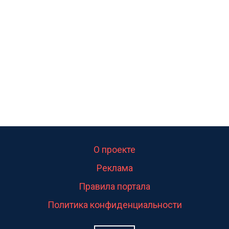
калитка,ворота! Жалко ребёнка,но он сам выбрал
свою судьбу.
О проекте
Реклама
Правила портала
Политика конфиденциальности