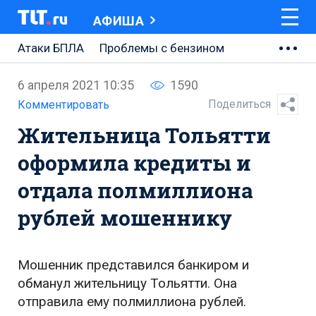
АФИША
Атаки БПЛА
Проблемы с бензином
АВТОВАЗ
6 апреля 2021 10:35
1590
Ремонт Центральной площади
Поделиться
Комментировать
Жительница Тольятти
Ремонт Обводного шоссе
оформила кредиты и
Набережная Тольятти
отдала полмиллиона
Неделя Тольятти
рублей мошеннику
Мошенник представился банкиром и
обманул жительницу Тольятти. Она
отправила ему полмиллиона рублей.