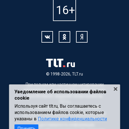
© 1998-2026, TLT.ru
При полном или частичном цитировании
материалов, ссылка на TLT.ru обязательна.
Уведомление об использовании файлов
Для Интернет-изданий гиперссылка на
cookie
TLT.ru
Используя сайт tlt.ru, Вы соглашаетесь с
Материалы с пометкой "Партнерский
использованием файлов cookie, которые
материал" публикуются на правах рекламы.
указаны в
Политике конфиденциальности
Редакция сайта не несет ответственности
за достоверность информации,
Принять