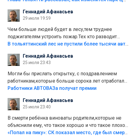
положили,а плитки не хватило,т.к.осенью и зимой
Геннадий Афанасьев
лежала в парке и испортилась.Да еще,видимо,часть
29 июля 19:59
украли.
Чем больше людей будет в лесу,тем труднее
поджигателям устроить пожар.Тех кто разводит
костры,тех надо безбожно штрафовать.Камер полно
В тольяттинский лес не пустили более тысячи автомобилей
стоит,почему водители всё равно едут в лес?
Геннадий Афанасьев
Штрафы мизерные.
25 июля 23:43
Могли бы прислать открытку, с поздравлением
работникам,которые больше сорока лет отработали
на предприятии.
Работники АВТОВАЗа получат премии
Геннадий Афанасьев
25 июля 23:40
В смерти ребёнка виноваты родители,которые не
объяснили ему, что такое хорошо и что такое плохо!
Лезть через такой забор,верх безумия,есть же
«Попал на пику»: СК показал место, где был смертельно травмирован ребенок в Тольятти