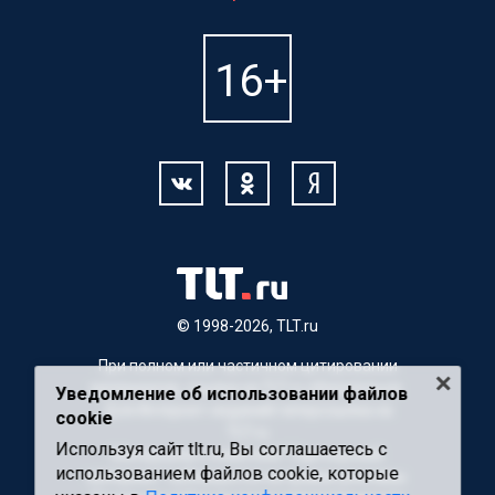
© 1998-2026, TLT.ru
При полном или частичном цитировании
материалов, ссылка на TLT.ru обязательна.
Уведомление об использовании файлов
Для Интернет-изданий гиперссылка на
cookie
TLT.ru
Используя сайт tlt.ru, Вы соглашаетесь с
Материалы с пометкой "Партнерский
использованием файлов cookie, которые
материал" публикуются на правах рекламы.