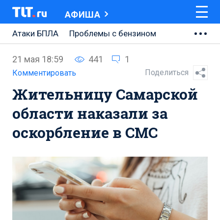
АФИША
Атаки БПЛА
Проблемы с бензином
АВТОВАЗ
21 мая 18:59
441
1
Ремонт Центральной площади
Поделиться
Комментировать
Жительницу Самарской
Ремонт Обводного шоссе
области наказали за
Набережная Тольятти
оскорбление в СМС
Неделя Тольятти