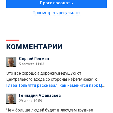
Просмотреть результаты
КОММЕНТАРИИ
Сергей Гецман
5 августа 11:03
Это все хорошо,а дорожку,ведущую от
центрального входа со стороны кафе"Мираж" к
аттракционам слабо доделать?А то бордюры
Глава Тольятти рассказал, как изменится парк Центрального района
положили,а плитки не хватило,т.к.осенью и зимой
Геннадий Афанасьев
лежала в парке и испортилась.Да еще,видимо,часть
29 июля 19:59
украли.
Чем больше людей будет в лесу,тем труднее