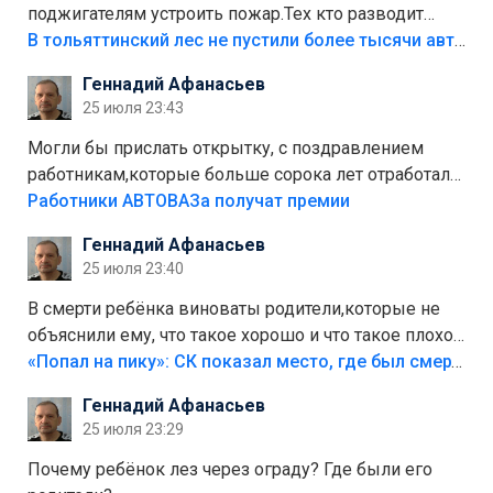
поджигателям устроить пожар.Тех кто разводит
костры,тех надо безбожно штрафовать.Камер полно
В тольяттинский лес не пустили более тысячи автомобилей
стоит,почему водители всё равно едут в лес?
Геннадий Афанасьев
Штрафы мизерные.
25 июля 23:43
Могли бы прислать открытку, с поздравлением
работникам,которые больше сорока лет отработали
на предприятии.
Работники АВТОВАЗа получат премии
Геннадий Афанасьев
25 июля 23:40
В смерти ребёнка виноваты родители,которые не
объяснили ему, что такое хорошо и что такое плохо!
Лезть через такой забор,верх безумия,есть же
«Попал на пику»: СК показал место, где был смертельно травмирован ребенок в Тольятти
калитка,ворота! Жалко ребёнка,но он сам выбрал
Геннадий Афанасьев
свою судьбу.
25 июля 23:29
Почему ребёнок лез через ограду? Где были его