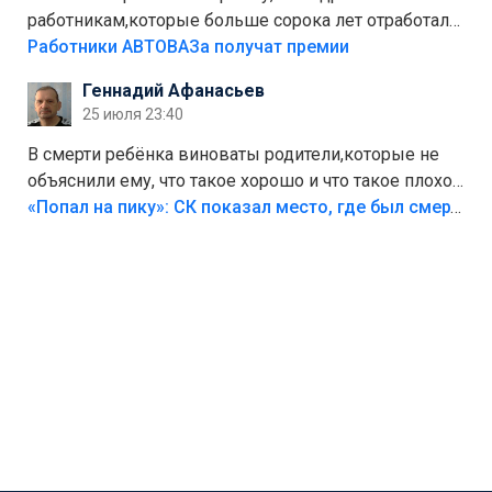
работникам,которые больше сорока лет отработали
на предприятии.
Работники АВТОВАЗа получат премии
Геннадий Афанасьев
25 июля 23:40
В смерти ребёнка виноваты родители,которые не
объяснили ему, что такое хорошо и что такое плохо!
Лезть через такой забор,верх безумия,есть же
«Попал на пику»: СК показал место, где был смертельно травмирован ребенок в Тольятти
калитка,ворота! Жалко ребёнка,но он сам выбрал
свою судьбу.