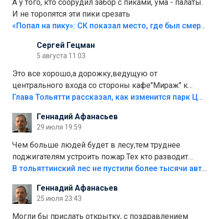
А у того, кто соорудил забор с пиками, ума - палаты.
И не торопятся эти пики срезать
«Попал на пику»: СК показал место, где был смертельно травмирован ребенок в Тольятти
Сергей Гецман
5 августа 11:03
Это все хорошо,а дорожку,ведущую от
центрального входа со стороны кафе"Мираж" к
аттракционам слабо доделать?А то бордюры
Глава Тольятти рассказал, как изменится парк Центрального района
положили,а плитки не хватило,т.к.осенью и зимой
Геннадий Афанасьев
лежала в парке и испортилась.Да еще,видимо,часть
29 июля 19:59
украли.
Чем больше людей будет в лесу,тем труднее
поджигателям устроить пожар.Тех кто разводит
костры,тех надо безбожно штрафовать.Камер полно
В тольяттинский лес не пустили более тысячи автомобилей
стоит,почему водители всё равно едут в лес?
Геннадий Афанасьев
Штрафы мизерные.
25 июля 23:43
Могли бы прислать открытку, с поздравлением