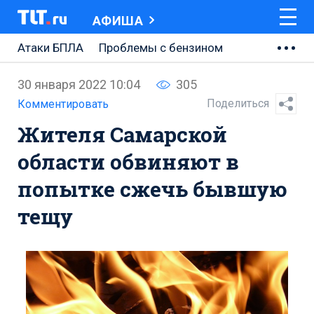
АФИША
Атаки БПЛА
Проблемы с бензином
АВТОВАЗ
30 января 2022 10:04
305
Ремонт Центральной площади
Поделиться
Комментировать
Жителя Самарской
Ремонт Обводного шоссе
области обвиняют в
Набережная Тольятти
попытке сжечь бывшую
Неделя Тольятти
тещу