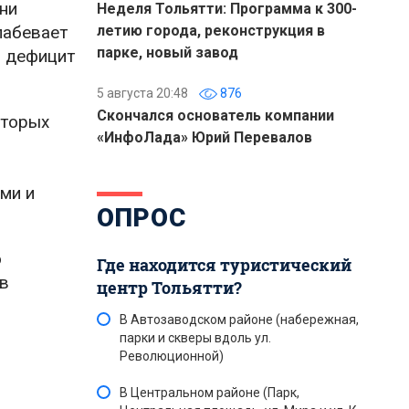
ни
Неделя Тольятти: Программа к 300-
лабевает
летию города, реконструкция в
парке, новый завод
ь дефицит
5 августа 20:48
876
Скончался основатель компании
оторых
«ИнфоЛада» Юрий Перевалов
ми и
ОПРОС
о
Где находится туристический
 в
центр Тольятти?
В Автозаводском районе (набережная,
парки и скверы вдоль ул.
Революционной)
В Центральном районе (Парк,