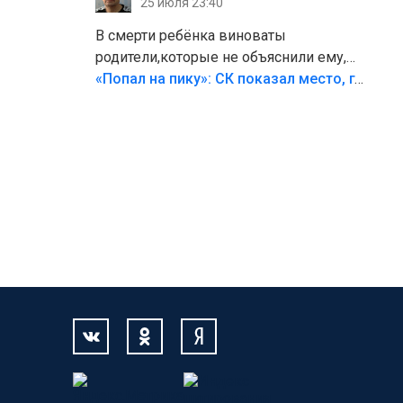
25 июля 23:40
В смерти ребёнка виноваты
родители,которые не объяснили ему,
что такое хорошо и что такое плохо!
«Попал на пику»: СК показал место, где был смертельно травмирован ребенок в Тольятти
Лезть через такой забор,верх
безумия,есть же калитка,ворота!
Жалко ребёнка,но он сам выбрал свою
судьбу.