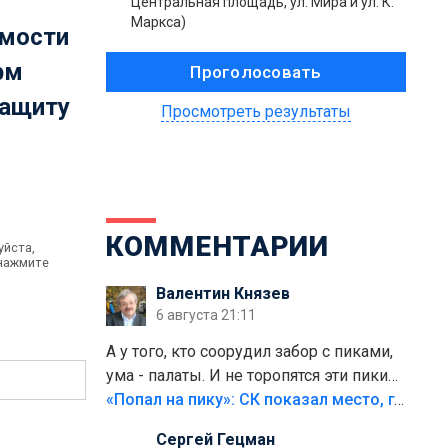
Центральная площадь, ул. Мира и ул. К.
Маркса)
имости
рм
защиту
Просмотреть результаты
КОММЕНТАРИИ
уйста,
 нажмите
Валентин Князев
6 августа 21:11
А у того, кто соорудил забор с пиками,
ума - палаты. И не торопятся эти пики
срезать
«Попал на пику»: СК показал место, где был смертельно травмирован ребенок в Тольятти
Сергей Гецман