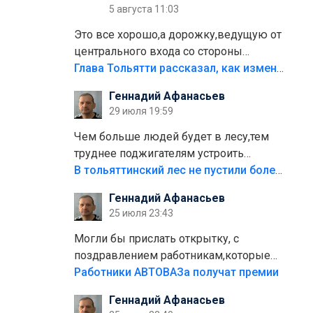
5 августа 11:03
Это все хорошо,а дорожку,ведущую от
центрального входа со стороны
кафе"Мираж" к аттракционам слабо
Глава Тольятти рассказал, как изменится парк Центрального района
доделать?А то бордюры положили,а
Геннадий Афанасьев
плитки не хватило,т.к.осенью и зимой
29 июля 19:59
лежала в парке и испортилась.Да
еще,видимо,часть украли.
Чем больше людей будет в лесу,тем
труднее поджигателям устроить
пожар.Тех кто разводит костры,тех
В тольяттинский лес не пустили более тысячи автомобилей
надо безбожно штрафовать.Камер
Геннадий Афанасьев
полно стоит,почему водители всё
25 июля 23:43
равно едут в лес? Штрафы мизерные.
Могли бы прислать открытку, с
поздравлением работникам,которые
больше сорока лет отработали на
Работники АВТОВАЗа получат премии
предприятии.
Геннадий Афанасьев