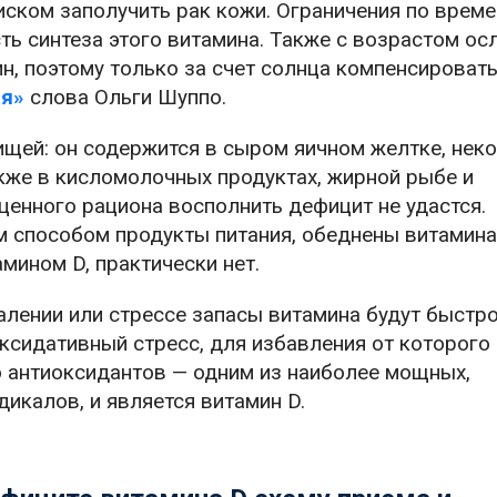
ском заполучить рак кожи. Ограничения по време
ь синтеза этого витамина. Также с возрастом ос
н, поэтому только за счет солнца компенсироват
ия»
слова Ольги Шуппо.
пищей: он содержится в сыром яичном желтке, нек
также в кисломолочных продуктах, жирной рыбе и
ценного рациона восполнить дефицит не удастся.
способом продукты питания, обеднены витамина
мином D, практически нет.
алении или стрессе запасы витамина будут быстр
ксидативный стресс, для избавления от которого
 антиоксидантов — одним из наиболее мощных,
калов, и является витамин D.