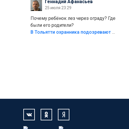
Геннадий Афанасьев
безумия,есть же калитка,ворота!
25 июля 23:29
Жалко ребёнка,но он сам выбрал свою
судьбу.
Почему ребёнок лез через ограду? Где
были его родители?
В Тольятти охранника подозревают в причинении смерти ребенку