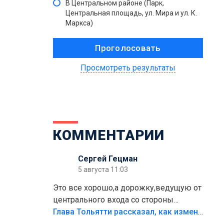
В Центральном районе (Парк,
Центральная площадь, ул. Мира и ул. К.
Маркса)
Просмотреть результаты
КОММЕНТАРИИ
Сергей Гецман
5 августа 11:03
Это все хорошо,а дорожку,ведущую от
центрального входа со стороны
кафе"Мираж" к аттракционам слабо
Глава Тольятти рассказал, как изменится парк Центрального района
доделать?А то бордюры положили,а