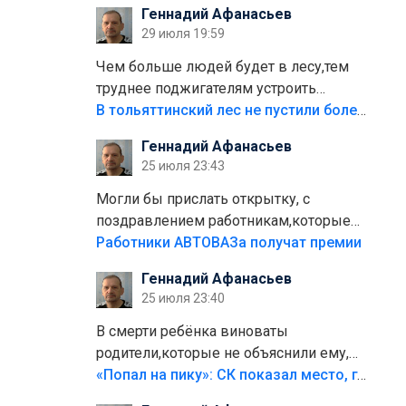
Геннадий Афанасьев
плитки не хватило,т.к.осенью и зимой
29 июля 19:59
лежала в парке и испортилась.Да
еще,видимо,часть украли.
Чем больше людей будет в лесу,тем
труднее поджигателям устроить
пожар.Тех кто разводит костры,тех
В тольяттинский лес не пустили более тысячи автомобилей
надо безбожно штрафовать.Камер
Геннадий Афанасьев
полно стоит,почему водители всё
25 июля 23:43
равно едут в лес? Штрафы мизерные.
Могли бы прислать открытку, с
поздравлением работникам,которые
больше сорока лет отработали на
Работники АВТОВАЗа получат премии
предприятии.
Геннадий Афанасьев
25 июля 23:40
В смерти ребёнка виноваты
родители,которые не объяснили ему,
что такое хорошо и что такое плохо!
«Попал на пику»: СК показал место, где был смертельно травмирован ребенок в Тольятти
Лезть через такой забор,верх