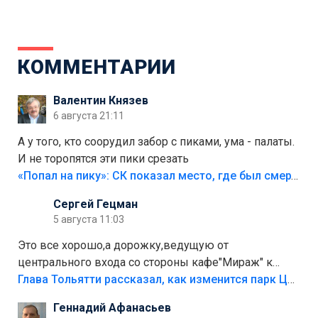
КОММЕНТАРИИ
Валентин Князев
6 августа 21:11
А у того, кто соорудил забор с пиками, ума - палаты.
И не торопятся эти пики срезать
«Попал на пику»: СК показал место, где был смертельно травмирован ребенок в Тольятти
Сергей Гецман
5 августа 11:03
Это все хорошо,а дорожку,ведущую от
центрального входа со стороны кафе"Мираж" к
аттракционам слабо доделать?А то бордюры
Глава Тольятти рассказал, как изменится парк Центрального района
положили,а плитки не хватило,т.к.осенью и зимой
Геннадий Афанасьев
лежала в парке и испортилась.Да еще,видимо,часть