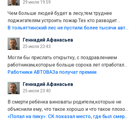
29 июля 19:59
украли.
Чем больше людей будет в лесу,тем труднее
поджигателям устроить пожар.Тех кто разводит
костры,тех надо безбожно штрафовать.Камер полно
В тольяттинский лес не пустили более тысячи автомобилей
стоит,почему водители всё равно едут в лес?
Геннадий Афанасьев
Штрафы мизерные.
25 июля 23:43
Могли бы прислать открытку, с поздравлением
работникам,которые больше сорока лет отработали
на предприятии.
Работники АВТОВАЗа получат премии
Геннадий Афанасьев
25 июля 23:40
В смерти ребёнка виноваты родители,которые не
объяснили ему, что такое хорошо и что такое плохо!
Лезть через такой забор,верх безумия,есть же
«Попал на пику»: СК показал место, где был смертельно травмирован ребенок в Тольятти
калитка,ворота! Жалко ребёнка,но он сам выбрал
свою судьбу.