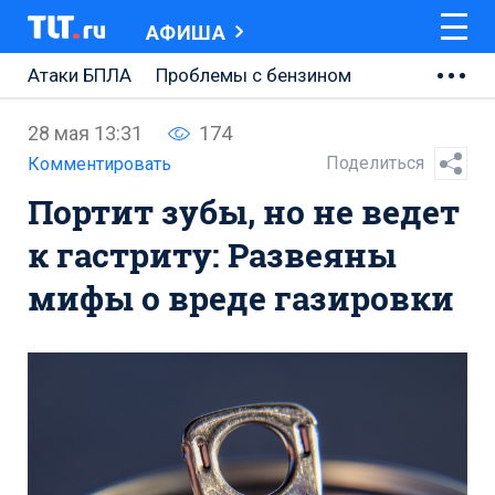
АФИША
Атаки БПЛА
Проблемы с бензином
АВТОВАЗ
28 мая 13:31
174
Ремонт Центральной площади
Поделиться
Комментировать
Портит зубы, но не ведет
Ремонт Обводного шоссе
к гастриту: Развеяны
Набережная Тольятти
мифы о вреде газировки
Неделя Тольятти