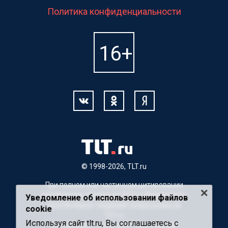
Политика конфиденциальности
© 1998-2026, TLT.ru
При полном или частичном цитировании
материалов, ссылка на TLT.ru обязательна.
Уведомление об использовании файлов
Для Интернет-изданий гиперссылка на
cookie
TLT.ru
Используя сайт tlt.ru, Вы соглашаетесь с
Материалы с пометкой "Партнерский