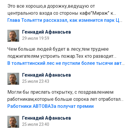
Это все хорошо,а дорожку,ведущую от
центрального входа со стороны кафе"Мираж" к
аттракционам слабо доделать?А то бордюры
Глава Тольятти рассказал, как изменится парк Центрального района
положили,а плитки не хватило,т.к.осенью и зимой
Геннадий Афанасьев
лежала в парке и испортилась.Да еще,видимо,часть
29 июля 19:59
украли.
Чем больше людей будет в лесу,тем труднее
поджигателям устроить пожар.Тех кто разводит
костры,тех надо безбожно штрафовать.Камер полно
В тольяттинский лес не пустили более тысячи автомобилей
стоит,почему водители всё равно едут в лес?
Геннадий Афанасьев
Штрафы мизерные.
25 июля 23:43
Могли бы прислать открытку, с поздравлением
работникам,которые больше сорока лет отработали
на предприятии.
Работники АВТОВАЗа получат премии
Геннадий Афанасьев
25 июля 23:40