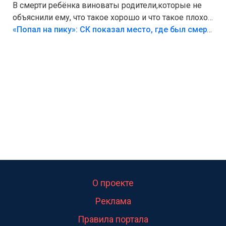
В смерти ребёнка виноваты родители,которые не
объяснили ему, что такое хорошо и что такое плохо!
Лезть через такой забор,верх безумия,есть же
«Попал на пику»: СК показал место, где был смертельно травмирован ребенок в Тольятти
калитка,ворота! Жалко ребёнка,но он сам выбрал
свою судьбу.
О проекте
Реклама
Правила портала