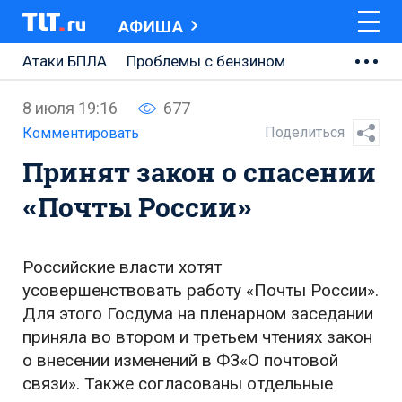
АФИША
Атаки БПЛА
Проблемы с бензином
АВТОВАЗ
8 июля 19:16
677
Ремонт Центральной площади
Поделиться
Комментировать
Принят закон о спасении
Ремонт Обводного шоссе
«Почты России»
Набережная Тольятти
Неделя Тольятти
Российские власти хотят
усовершенствовать работу «Почты России».
Для этого Госдума на пленарном заседании
приняла во втором и третьем чтениях закон
о внесении изменений в ФЗ«О почтовой
связи». Также согласованы отдельные