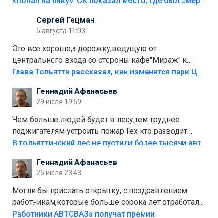
«Попал на пику»: СК показал место, где был смертельно травмирован ребенок в Тольятти
Сергей Гецман
5 августа 11:03
Это все хорошо,а дорожку,ведущую от
центрального входа со стороны кафе"Мираж" к
аттракционам слабо доделать?А то бордюры
Глава Тольятти рассказал, как изменится парк Центрального района
положили,а плитки не хватило,т.к.осенью и зимой
Геннадий Афанасьев
лежала в парке и испортилась.Да еще,видимо,часть
29 июля 19:59
украли.
Чем больше людей будет в лесу,тем труднее
поджигателям устроить пожар.Тех кто разводит
костры,тех надо безбожно штрафовать.Камер полно
В тольяттинский лес не пустили более тысячи автомобилей
стоит,почему водители всё равно едут в лес?
Геннадий Афанасьев
Штрафы мизерные.
25 июля 23:43
Могли бы прислать открытку, с поздравлением
работникам,которые больше сорока лет отработали
на предприятии.
Работники АВТОВАЗа получат премии