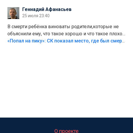
Геннадий Афанасьев
25 июля 23:40
В смерти ребёнка виноваты родители,которые не
объяснили ему, что такое хорошо и что такое плохо!
Лезть через такой забор,верх безумия,есть же
«Попал на пику»: СК показал место, где был смертельно травмирован ребенок в Тольятти
калитка,ворота! Жалко ребёнка,но он сам выбрал
свою судьбу.
О проекте