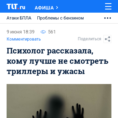
АФИША
Атаки БПЛА
Проблемы с бензином
АВТОВАЗ
9 июня 18:39
561
Ремонт Центральной площади
Поделиться
Комментировать
Психолог рассказала,
Ремонт Обводного шоссе
кому лучше не смотреть
Набережная Тольятти
триллеры и ужасы
Неделя Тольятти