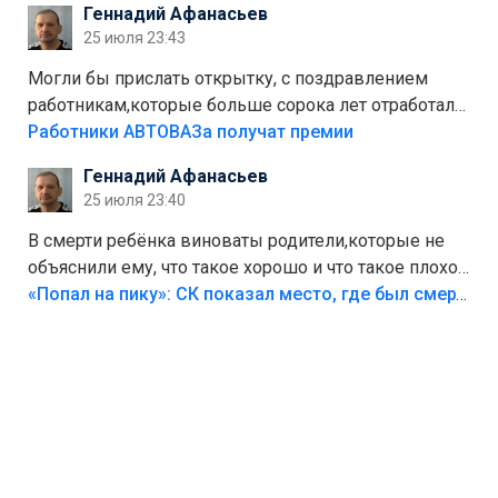
Геннадий Афанасьев
Штрафы мизерные.
25 июля 23:43
Могли бы прислать открытку, с поздравлением
работникам,которые больше сорока лет отработали
на предприятии.
Работники АВТОВАЗа получат премии
Геннадий Афанасьев
25 июля 23:40
В смерти ребёнка виноваты родители,которые не
объяснили ему, что такое хорошо и что такое плохо!
Лезть через такой забор,верх безумия,есть же
«Попал на пику»: СК показал место, где был смертельно травмирован ребенок в Тольятти
калитка,ворота! Жалко ребёнка,но он сам выбрал
свою судьбу.