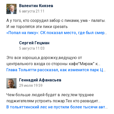
Валентин Князев
6 августа 21:11
А у того, кто соорудил забор с пиками, ума - палаты.
И не торопятся эти пики срезать
«Попал на пику»: СК показал место, где был смертельно травмирован ребенок в Тольятти
Сергей Гецман
5 августа 11:03
Это все хорошо,а дорожку,ведущую от
центрального входа со стороны кафе"Мираж" к
аттракционам слабо доделать?А то бордюры
Глава Тольятти рассказал, как изменится парк Центрального района
положили,а плитки не хватило,т.к.осенью и зимой
Геннадий Афанасьев
лежала в парке и испортилась.Да еще,видимо,часть
29 июля 19:59
украли.
Чем больше людей будет в лесу,тем труднее
поджигателям устроить пожар.Тех кто разводит
костры,тех надо безбожно штрафовать.Камер полно
В тольяттинский лес не пустили более тысячи автомобилей
стоит,почему водители всё равно едут в лес?