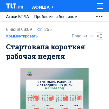
АФИША
Атаки БПЛА
Проблемы с бензином
АВТОВАЗ
8 июня 08:09
265
Ремонт Центральной площади
Поделиться
Комментировать
Стартовала короткая
Ремонт Обводного шоссе
рабочая неделя
Набережная Тольятти
Неделя Тольятти