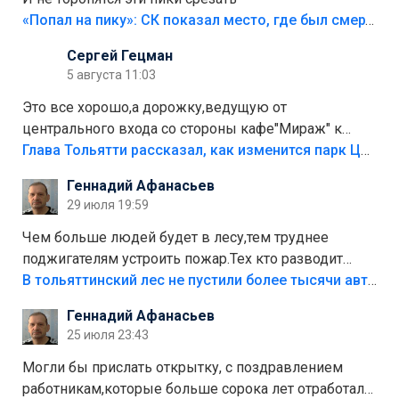
«Попал на пику»: СК показал место, где был смертельно травмирован ребенок в Тольятти
Сергей Гецман
5 августа 11:03
Это все хорошо,а дорожку,ведущую от
центрального входа со стороны кафе"Мираж" к
аттракционам слабо доделать?А то бордюры
Глава Тольятти рассказал, как изменится парк Центрального района
положили,а плитки не хватило,т.к.осенью и зимой
Геннадий Афанасьев
лежала в парке и испортилась.Да еще,видимо,часть
29 июля 19:59
украли.
Чем больше людей будет в лесу,тем труднее
поджигателям устроить пожар.Тех кто разводит
костры,тех надо безбожно штрафовать.Камер полно
В тольяттинский лес не пустили более тысячи автомобилей
стоит,почему водители всё равно едут в лес?
Геннадий Афанасьев
Штрафы мизерные.
25 июля 23:43
Могли бы прислать открытку, с поздравлением
работникам,которые больше сорока лет отработали