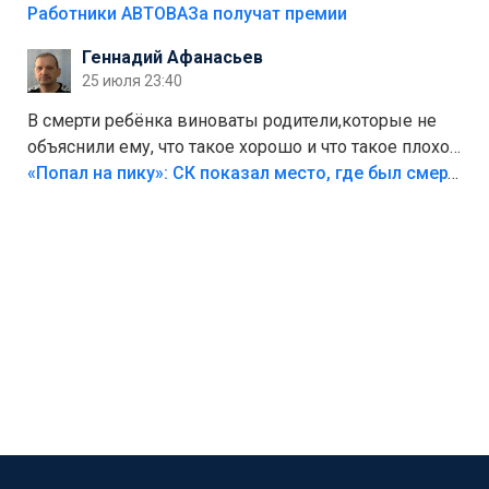
на предприятии.
Работники АВТОВАЗа получат премии
Геннадий Афанасьев
25 июля 23:40
В смерти ребёнка виноваты родители,которые не
объяснили ему, что такое хорошо и что такое плохо!
Лезть через такой забор,верх безумия,есть же
«Попал на пику»: СК показал место, где был смертельно травмирован ребенок в Тольятти
калитка,ворота! Жалко ребёнка,но он сам выбрал
свою судьбу.