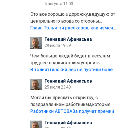
5 августа 11:03
Это все хорошо,а дорожку,ведущую от
центрального входа со стороны
кафе"Мираж" к аттракционам слабо
Глава Тольятти рассказал, как изменится парк Центрального района
доделать?А то бордюры положили,а
Геннадий Афанасьев
плитки не хватило,т.к.осенью и зимой
29 июля 19:59
лежала в парке и испортилась.Да
еще,видимо,часть украли.
Чем больше людей будет в лесу,тем
труднее поджигателям устроить
пожар.Тех кто разводит костры,тех
В тольяттинский лес не пустили более тысячи автомобилей
надо безбожно штрафовать.Камер
Геннадий Афанасьев
полно стоит,почему водители всё
25 июля 23:43
равно едут в лес? Штрафы мизерные.
Могли бы прислать открытку, с
поздравлением работникам,которые
больше сорока лет отработали на
Работники АВТОВАЗа получат премии
предприятии.
Геннадий Афанасьев