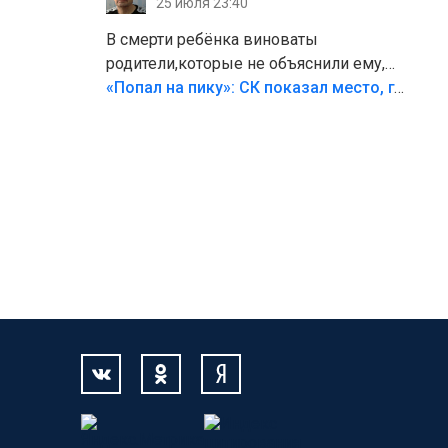
25 июля 23:40
В смерти ребёнка виноваты
родители,которые не объяснили ему,
что такое хорошо и что такое плохо!
«Попал на пику»: СК показал место, где был смертельно травмирован ребенок в Тольятти
Лезть через такой забор,верх
безумия,есть же калитка,ворота!
Жалко ребёнка,но он сам выбрал свою
судьбу.