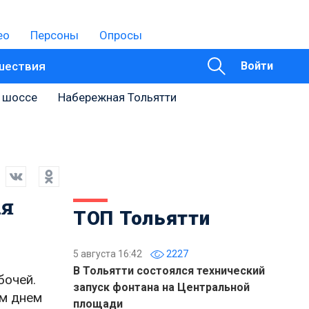
ео
Персоны
Опросы
шествия
Войти
 шоссе
Набережная Тольятти
ая
ТОП Тольятти
5 августа 16:42
2227
В Тольятти состоялся технический
бочей.
запуск фонтана на Центральной
ым днем
площади