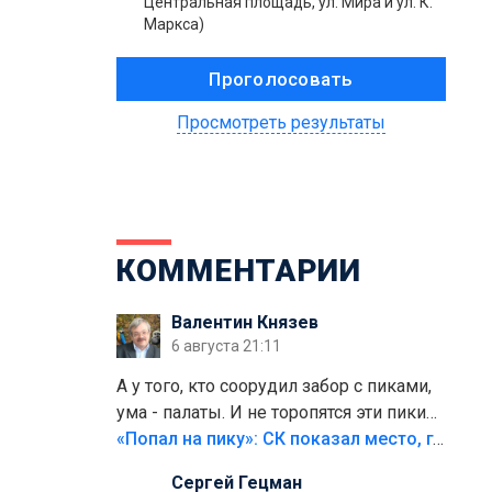
Центральная площадь, ул. Мира и ул. К.
Маркса)
Просмотреть результаты
КОММЕНТАРИИ
Валентин Князев
6 августа 21:11
А у того, кто соорудил забор с пиками,
ума - палаты. И не торопятся эти пики
срезать
«Попал на пику»: СК показал место, где был смертельно травмирован ребенок в Тольятти
Сергей Гецман